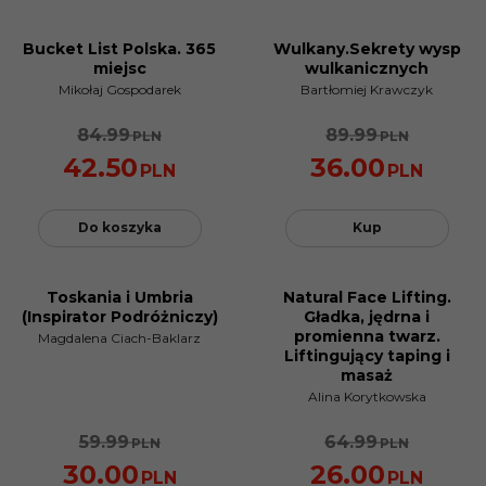
Bucket List Polska. 365
Wulkany.Sekrety wysp
PROMOCJA
PROMOCJA
miejsc
wulkanicznych
Mikołaj Gospodarek
Bartłomiej Krawczyk
84.99
89.99
PLN
PLN
42.50
36.00
PLN
PLN
Do koszyka
Kup
Toskania i Umbria
Natural Face Lifting.
PROMOCJA
PROMOCJA
(Inspirator Podróżniczy)
Gładka, jędrna i
promienna twarz.
Magdalena Ciach-Baklarz
Liftingujący taping i
masaż
Alina Korytkowska
59.99
64.99
PLN
PLN
30.00
26.00
PLN
PLN