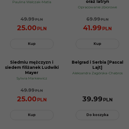
oraz latryn
Paulina Walczak-Matla
Opracowanie zbiorowe
49.99
69.99
PLN
PLN
25.00
41.99
PLN
PLN
Kup
Kup
Siedmiu mężczyzn i
Belgrad i Serbia [Pascal
NOWOŚĆ
NOWOŚĆ
siedem filiżanek Ludwiki
Lajt]
PROMOCJA
Mayer
Aleksandra Zagórska-Chabros
Sylwia Markiewicz
49.99
PLN
25.00
39.99
PLN
PLN
Kup
Do koszyka