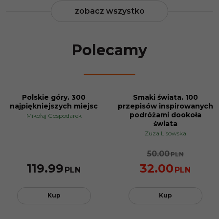
zobacz wszystko
Polecamy
Polskie góry. 300
Smaki świata. 100
PROMOCJA
najpiękniejszych miejsc
przepisów inspirowanych
podróżami dookoła
Mikołaj Gospodarek
świata
Zuza Lisowska
50.00
PLN
119.99
32.00
PLN
PLN
Kup
Kup