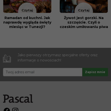
Czytaj
Czytaj
Ramadan od kuchni. Jak
Żywot jest gorzki. Na
naprawdę wygląda święty
szczęście. Czyli o
miesiąc w Tunezji?
czeskim umiłowaniu piwa
Jako pierwszy otrzymasz specjalne oferty oraz
informacje o nowościach!