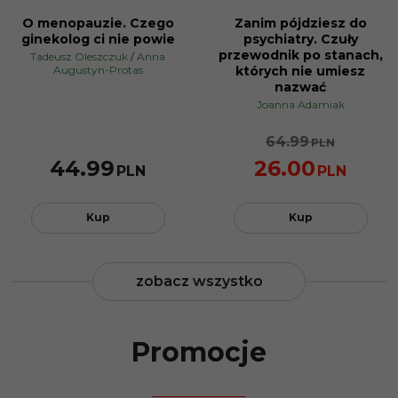
O menopauzie. Czego
Zanim pójdziesz do
BESTSELLER
BESTSELLER
ginekolog ci nie powie
psychiatry. Czuły
PROMOCJA
przewodnik po stanach,
Tadeusz Oleszczuk
/
Anna
Augustyn-Protas
których nie umiesz
nazwać
Joanna Adamiak
64.99
PLN
44.99
26.00
PLN
PLN
Kup
Kup
zobacz wszystko
Promocje