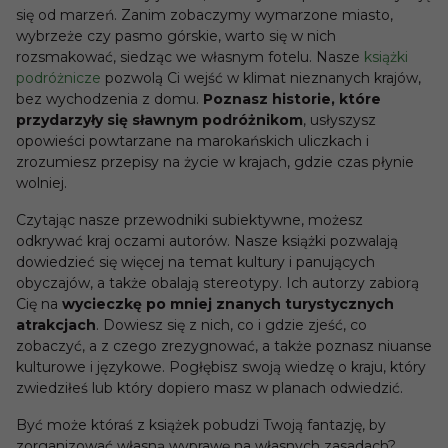
się od marzeń. Zanim zobaczymy wymarzone miasto,
wybrzeże czy pasmo górskie, warto się w nich
rozsmakować, siedząc we własnym fotelu. Nasze
książki
podróżnicze
pozwolą Ci wejść w klimat nieznanych krajów,
bez wychodzenia z domu.
Poznasz historie, które
przydarzyły się sławnym podróżnikom
, usłyszysz
opowieści powtarzane na marokańskich uliczkach i
zrozumiesz przepisy na życie w krajach, gdzie czas płynie
wolniej.
Czytając nasze przewodniki subiektywne, możesz
odkrywać kraj oczami autorów. Nasze książki pozwalają
dowiedzieć się więcej na temat kultury i panujących
obyczajów, a także obalają stereotypy. Ich autorzy zabiorą
Cię na
wycieczkę po mniej znanych turystycznych
atrakcjach
. Dowiesz się z nich, co i gdzie zjeść, co
zobaczyć, a z czego zrezygnować, a także poznasz niuanse
kulturowe i językowe. Pogłębisz swoją wiedzę o kraju, który
zwiedziłeś lub który dopiero masz w planach odwiedzić.
Być może któraś z książek pobudzi Twoją fantazję, by
zorganizować własną wyprawę na własnych zasadach?