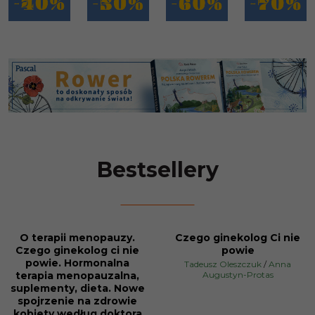
Bestsellery
O terapii menopauzy.
Czego ginekolog Ci nie
BESTSELLER
BESTSELLER
Czego ginekolog ci nie
powie
PROMOCJA
PROMOCJA
powie. Hormonalna
Tadeusz Oleszczuk
/
Anna
terapia menopauzalna,
Augustyn-Protas
suplementy, dieta. Nowe
spojrzenie na zdrowie
kobiety według doktora