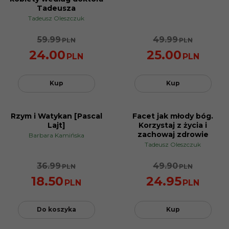
Tadeusza
Tadeusz Oleszczuk
59.99
49.99
PLN
PLN
24.00
25.00
PLN
PLN
Kup
Kup
Rzym i Watykan [Pascal
Facet jak młody bóg.
BESTSELLER
BESTSELLER
Lajt]
Korzystaj z życia i
PROMOCJA
PROMOCJA
zachowaj zdrowie
Barbara Kamińska
Tadeusz Oleszczuk
36.99
49.90
PLN
PLN
18.50
24.95
PLN
PLN
Do koszyka
Kup