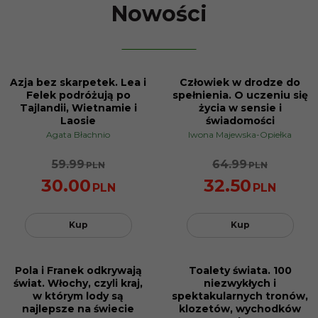
Nowości
Azja bez skarpetek. Lea i
Człowiek w drodze do
NOWOŚĆ
NOWOŚĆ
Felek podróżują po
spełnienia. O uczeniu się
BESTSELLER
PROMOCJA
Tajlandii, Wietnamie i
życia w sensie i
PROMOCJA
Laosie
świadomości
Agata Błachnio
Iwona Majewska-Opiełka
59.99
64.99
PLN
PLN
30.00
32.50
PLN
PLN
Kup
Kup
Pola i Franek odkrywają
Toalety świata. 100
NOWOŚĆ
NOWOŚĆ
świat. Włochy, czyli kraj,
niezwykłych i
PROMOCJA
PROMOCJA
w którym lody są
spektakularnych tronów,
najlepsze na świecie
klozetów, wychodków