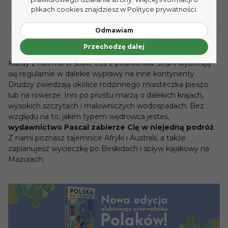
plikach cookies znajdziesz w Polityce prywatności.
zobacz wszystko
Odmawiam
Przechodzę dalej
Każdy z nas ma w sobie coś z podróżnika. Jedni wybierają
się regularnie w dalekie wyprawy na inne kontynenty.
Drudzy zwiedzają okolice rodzinnego miasteczka pieszo
lub na rowerze. Inni po prostu marzą o dalekich krajach,
wysokich szczytach i malowniczych wodospadach. Bez
względu na to, jakim typem wędrowca jesteś,
wydawnictwo Pascal zabierze Cię w niejedną podróż
.
Z nami poznasz tajemnice Afryki i Australii, a także
zaplanujesz wycieczkę po Beskidach i spływ kajakowy na
Mazurach.