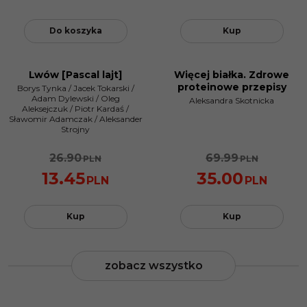
Do koszyka
Kup
Lwów [Pascal lajt]
Więcej białka. Zdrowe
PROMOCJA
NOWOŚĆ
proteinowe przepisy
Borys Tynka
/
Jacek Tokarski
/
PROMOCJA
Adam Dylewski
/
Oleg
Aleksandra Skotnicka
Aleksejczuk
/
Piotr Kardaś
/
Sławomir Adamczak
/
Aleksander
Strojny
26.90
69.99
PLN
PLN
13.45
35.00
PLN
PLN
Kup
Kup
zobacz wszystko