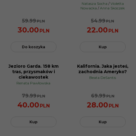
Natasza Socha
/
Violetta
Nowacka
/
Anna Skoczek
59.99
54.99
PLN
PLN
30.00
22.00
PLN
PLN
Do koszyka
Kup
Jezioro Garda. 158 km
Kalifornia. Jaka jesteś,
PROMOCJA
PROMOCJA
tras, przysmaków i
zachodnia Ameryko?
ciekawostek
Beata DeSantis
Renata Pawłowska
79.99
69.99
PLN
PLN
40.00
28.00
PLN
PLN
Kup
Kup