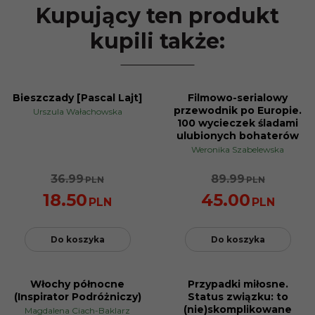
Kupujący ten produkt
kupili także:
Bieszczady [Pascal Lajt]
Filmowo-serialowy
PROMOCJA
PROMOCJA
przewodnik po Europie.
Urszula Wałachowska
100 wycieczek śladami
ulubionych bohaterów
Weronika Szabelewska
36.99
89.99
PLN
PLN
18.50
45.00
PLN
PLN
Do koszyka
Do koszyka
Włochy północne
Przypadki miłosne.
PROMOCJA
PROMOCJA
(Inspirator Podróżniczy)
Status związku: to
(nie)skomplikowane
Magdalena Ciach-Baklarz