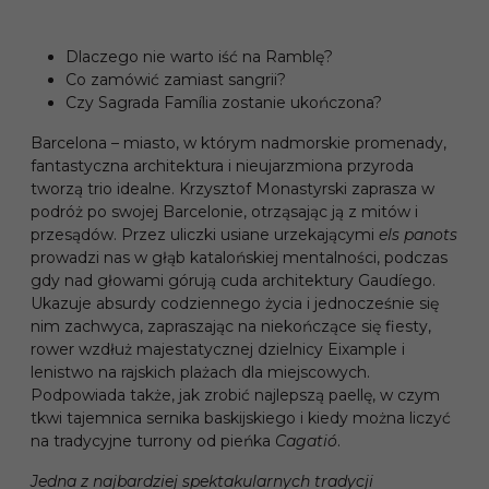
Dlaczego nie warto iść na Ramblę?
Co zamówić zamiast sangrii?
Czy Sagrada Família zostanie ukończona?
Barcelona – miasto, w którym nadmorskie promenady,
fantastyczna architektura i nieujarzmiona przyroda
tworzą trio idealne. Krzysztof Monastyrski zaprasza w
podróż po swojej Barcelonie, otrząsając ją z mitów i
przesądów. Przez uliczki usiane urzekającymi
els panots
prowadzi nas w głąb katalońskiej mentalności, podczas
gdy nad głowami górują cuda architektury Gaudíego.
Ukazuje absurdy codziennego życia i jednocześnie się
nim zachwyca, zapraszając na niekończące się fiesty,
rower wzdłuż majestatycznej dzielnicy Eixample i
lenistwo na rajskich plażach dla miejscowych.
Podpowiada także, jak zrobić najlepszą paellę, w czym
tkwi tajemnica sernika baskijskiego i kiedy można liczyć
na tradycyjne turrony od pieńka
Cagatió
.
Jedna z najbardziej spektakularnych tradycji