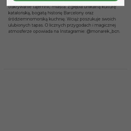
słońca i Gaudíego. Uwielbia barcelońskie kamienice i
odkrywanie tajemnic miasta. Zgłębia unikalną kulturę
katalońską, bogatą historię Barcelony oraz
śródziemnomorską kuchnię. Wciąż poszukuje swoich
ulubionych tapas. O licznych przygodach i magicznej
atmosferze opowiada na Instagramie: @monarek_bcn.