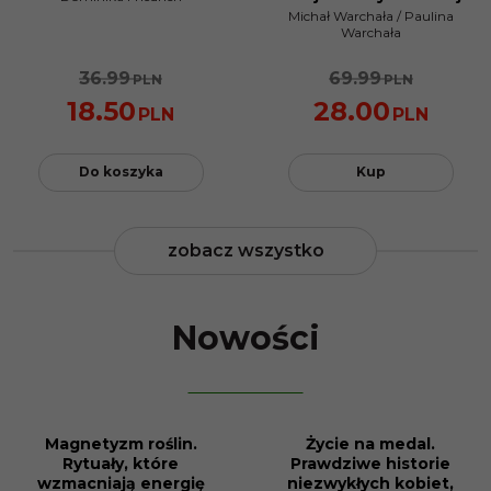
PROMOCJA
Michał Warchała
/
Paulina
Warchała
36.99
69.99
PLN
PLN
18.50
28.00
PLN
PLN
Do koszyka
Kup
zobacz wszystko
Nowości
Magnetyzm roślin.
Życie na medal.
NOWOŚĆ
NOWOŚĆ
Rytuały, które
Prawdziwe historie
PROMOCJA
PROMOCJA
wzmacniają energię
niezwykłych kobiet,