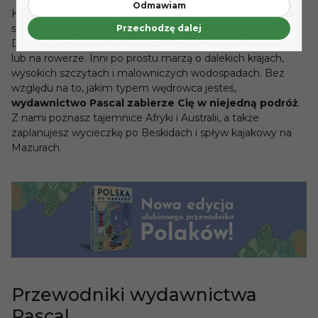
Odmawiam
Każdy z nas ma w sobie coś z podróżnika. Jedni wybierają
się regularnie w dalekie wyprawy na inne kontynenty.
Przechodzę dalej
Drudzy zwiedzają okolice rodzinnego miasteczka pieszo
lub na rowerze. Inni po prostu marzą o dalekich krajach,
wysokich szczytach i malowniczych wodospadach. Bez
względu na to, jakim typem wędrowca jesteś,
wydawnictwo Pascal zabierze Cię w niejedną podróż
.
Z nami poznasz tajemnice Afryki i Australii, a także
zaplanujesz wycieczkę po Beskidach i spływ kajakowy na
Mazurach.
Przewodniki wydawnictwa
Pascal