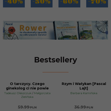
Bestsellery
O tarczycy. Czego
Rzym i Watykan [Pascal
BESTSELLER
BESTSELLER
ginekolog ci nie powie
Lajt]
PROMOCJA
PROMOCJA
Tadeusz Oleszczuk
/
Małgorzata
Barbara Kamińska
Zielińska
59.99
36.99
PLN
PLN