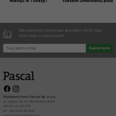
miesiąc w Tunezji?
czeskim umiłowaniu piwa
Jako pierwszy otrzymasz specjalne oferty oraz
informacje o nowościach!
Wydawnictwo Pascal Sp. z o.o.
ul. Zapora 25, 43-382 Bielsko-Biała
NIP 521-29-68-973
tel. +48 33 82 82 828
e-mail:
pascal@pascal.pl