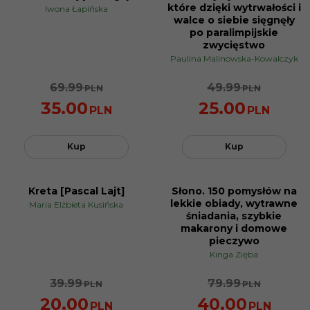
które dzięki wytrwałości i
Iwona Łapińska
walce o siebie sięgnęły
po paralimpijskie
zwycięstwo
Paulina Malinowska-Kowalczyk
69.99
49.99
PLN
PLN
35.00
25.00
PLN
PLN
Kup
Kup
Kreta [Pascal Lajt]
Słono. 150 pomysłów na
NOWOŚĆ
NOWOŚĆ
lekkie obiady, wytrawne
Maria Elżbieta Kusińska
PROMOCJA
PROMOCJA
śniadania, szybkie
makarony i domowe
pieczywo
Kinga Zięba
39.99
79.99
PLN
PLN
20.00
40.00
PLN
PLN