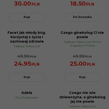
30.00
18.50
PLN
PLN
Kup
Do koszyka
Facet jak młody bóg.
Czego ginekolog Ci nie
BESTSELLER
BESTSELLER
Korzystaj z życia i
powie
PROMOCJA
PROMOCJA
zachowaj zdrowie
Tadeusz Oleszczuk
/
Anna
Augustyn-Protas
Tadeusz Oleszczuk
49.90
49.99
PLN
PLN
24.95
25.00
PLN
PLN
Kup
Kup
Adela
Czego nie wie
NOWOŚĆ
BESTSELLER
dziewczyna, a ginekolog
Ewa Popławska
BESTSELLER
PROMOCJA
jej nie powie
PROMOCJA
Tadeusz Oleszczuk