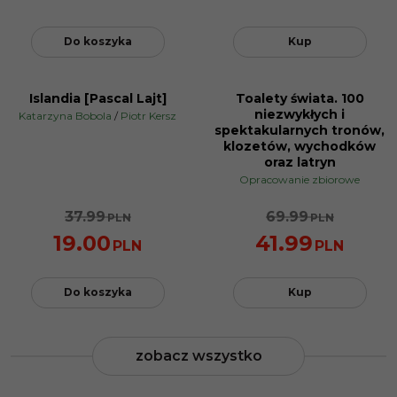
Do koszyka
Kup
Islandia [Pascal Lajt]
Toalety świata. 100
NOWOŚĆ
NOWOŚĆ
niezwykłych i
Katarzyna Bobola
/
Piotr Kersz
PROMOCJA
PROMOCJA
spektakularnych tronów,
klozetów, wychodków
oraz latryn
Opracowanie zbiorowe
37.99
69.99
PLN
PLN
19.00
41.99
PLN
PLN
Do koszyka
Kup
zobacz wszystko