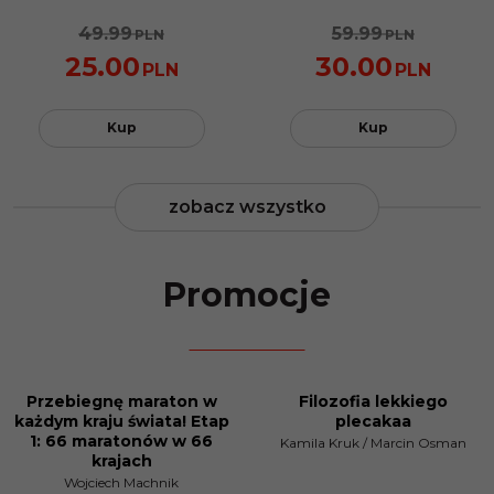
49.99
59.99
PLN
PLN
25.00
30.00
PLN
PLN
Kup
Kup
zobacz wszystko
Promocje
Przebiegnę maraton w
Filozofia lekkiego
PROMOCJA
PROMOCJA
każdym kraju świata! Etap
plecakaa
1: 66 maratonów w 66
Kamila Kruk
/
Marcin Osman
krajach
Wojciech Machnik