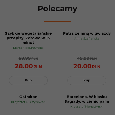
Polecamy
Szybkie wegetariańskie
Patrz ze mną w gwiazdy
PROMOCJA
PROMOCJA
przepisy. Zdrowo w 15
Anna Szafrańska
minut
Marta Maciurzyńska
69.99
49.99
PLN
PLN
28.00
20.00
PLN
PLN
Kup
Kup
Ostrakon
Barcelona. W blasku
PROMOCJA
PROMOCJA
Sagrady, w cieniu palm
Krzysztof P. Czyżewski
Krzysztof Monastyrski