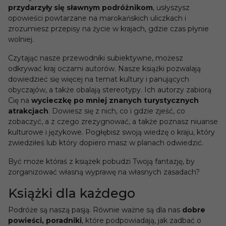
przydarzyły się sławnym podróżnikom
, usłyszysz
opowieści powtarzane na marokańskich uliczkach i
zrozumiesz przepisy na życie w krajach, gdzie czas płynie
wolniej.
Czytając nasze przewodniki subiektywne, możesz
odkrywać kraj oczami autorów. Nasze książki pozwalają
dowiedzieć się więcej na temat kultury i panujących
obyczajów, a także obalają stereotypy. Ich autorzy zabiorą
Cię na
wycieczkę po mniej znanych turystycznych
atrakcjach
. Dowiesz się z nich, co i gdzie zjeść, co
zobaczyć, a z czego zrezygnować, a także poznasz niuanse
kulturowe i językowe. Pogłębisz swoją wiedzę o kraju, który
zwiedziłeś lub który dopiero masz w planach odwiedzić.
Być może któraś z książek pobudzi Twoją fantazję, by
zorganizować własną wyprawę na własnych zasadach?
Książki dla każdego
Podróże są naszą pasją. Równie ważne są dla nas
dobre
powieści, poradniki
, które podpowiadają, jak zadbać o