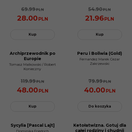
69.99
54.90
PLN
PLN
28.00
21.96
PLN
PLN
Kup
Kup
Archiprzewodnik po
Peru i Boliwia (Gold)
PROMOCJA
PROMOCJA
Europie
Fernandez Marek Cezar
Zakrzewski
Tomasz Malkowski
/
Robert
Konieczny
119.99
79.99
PLN
PLN
48.00
40.00
PLN
PLN
Kup
Do koszyka
Sycylia [Pascal Lajt]
Ketołatwizna. Gotuj dla
PROMOCJA
BESTSELLER
całej rodziny i chudnij
Dominika Friedrich