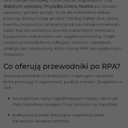
RPA oferuje niezwykłą różnorodność krajobrazów – od
skalistych wybrzeży Przylądka Dobrej Nadziei
po złociste
sawanny i górskie szczyty. To raj dla miłośników dzikiej
przyrody, którzy mogą spotkać "Wielką Piątkę" (lwa, słonia,
bawoła, nosorożca i lamparta) podczas niezapomnianego
safari. Kraj ten zachwyca również wspaniałymi winnicami,
bogactwem kulturowym oraz wyjątkową kuchnią. Dzięki
naszym przewodnikom odkryjesz zarówno największe
atrakcje, jak i ukryte perły, które czynią RPA tak wyjątkowym
miejscem.
Co oferują przewodniki po RPA?
Nasze przewodniki to praktyczne i inspirujące narzędzia,
które pomogą Ci zaplanować podróż marzeń. Znajdziesz w
nich:
szczegółowe opisy najpiękniejszych miejsc, takich jak
Park Narodowy Krugera, Góry Smocze czy Kapsztad,
praktyczne porady dotyczące organizacji safari,
transportu i bezpieczeństwa,