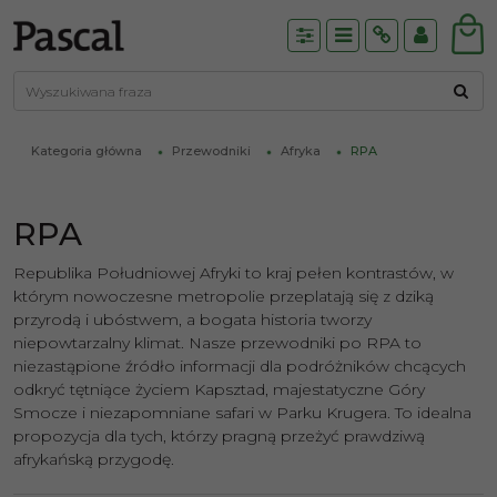
Panel
Menu
Info
Panel
Kategoria główna
Przewodniki
Afryka
RPA
RPA
Republika Południowej Afryki to kraj pełen kontrastów, w
którym nowoczesne metropolie przeplatają się z dziką
przyrodą i ubóstwem, a bogata historia tworzy
niepowtarzalny klimat. Nasze przewodniki po RPA to
niezastąpione źródło informacji dla podróżników chcących
odkryć tętniące życiem Kapsztad, majestatyczne Góry
Smocze i niezapomniane safari w Parku Krugera. To idealna
propozycja dla tych, którzy pragną przeżyć prawdziwą
afrykańską przygodę.