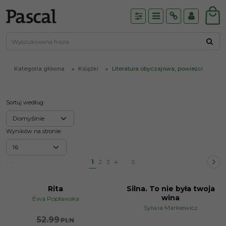
Panel
Menu
Info
Panel
Kategoria główna
Książki
Literatura obyczajowa, powieści
Sortuj według
:
Wyników na stronie
:
1
2
3
4
...
5
Rita
Silna. To nie była twoja
PROMOCJA
wina
Ewa Popławska
Sylwia Markiewicz
52.99
PLN