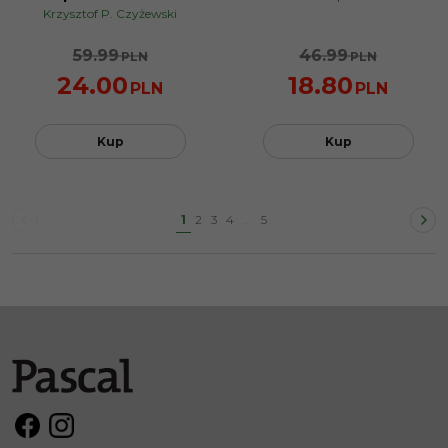
Krzysztof P. Czyżewski
59.99
46.99
PLN
PLN
24.00
18.80
PLN
PLN
Kup
Kup
1
2
3
4
...
5