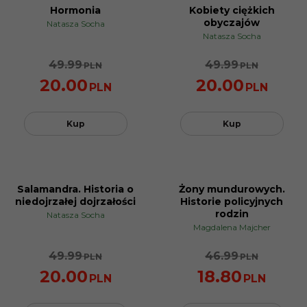
Hormonia
Kobiety ciężkich
PROMOCJA
PROMOCJA
obyczajów
Natasza Socha
Natasza Socha
49.99
49.99
PLN
PLN
20.00
20.00
PLN
PLN
Kup
Kup
Salamandra. Historia o
Żony mundurowych.
PROMOCJA
PROMOCJA
niedojrzałej dojrzałości
Historie policyjnych
rodzin
Natasza Socha
Magdalena Majcher
49.99
46.99
PLN
PLN
20.00
18.80
PLN
PLN