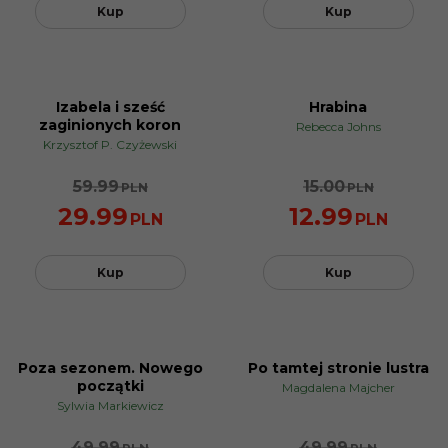
Kup
Kup
Izabela i sześć
Hrabina
PROMOCJA
PROMOCJA
zaginionych koron
Rebecca Johns
Krzysztof P. Czyżewski
59.99
15.00
PLN
PLN
29.99
12.99
PLN
PLN
Kup
Kup
Premiera
:
2023-09-27
Seria Wydawnicza
:
Literatura
inne
Typ asortymentu
:
Projekt
Typ oprawy
:
miękka
Poza sezonem. Nowego
Po tamtej stronie lustra
Format
:
130x200
PROMOCJA
PROMOCJA
Tłumacz
:
Anna Bereta-
początki
Magdalena Majcher
Jankowska
Sylwia Markiewicz
ISBN
:
978-83-8317-232-3
Rok wydania
:
2023
49.99
49.99