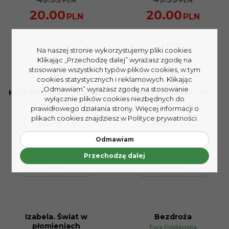
PLN
PLN
20.00
20.00
PLN
PLN
Kup
Kup
Na naszej stronie wykorzystujemy pliki cookies.
Klikając „Przechodzę dalej” wyrażasz zgodę na
stosowanie wszystkich typów plików cookies, w tym
cookies statystycznych i reklamowych. Klikając
„Odmawiam” wyrażasz zgodę na stosowanie
Kochankowie z deszczu
Jeszcze jeden rok
wyłącznie plików cookies niezbędnych do
PROMOCJA
PROMOCJA
Małgorzata Czapczyńska
Sylwia Markiewicz
prawidłowego działania strony. Więcej informacji o
plikach cookies znajdziesz w Polityce prywatności.
44.99
46.99
PLN
PLN
18.00
18.80
Odmawiam
PLN
PLN
Przechodzę dalej
Kup
Kup
Izabela. Świat w
Bezdroża
PROMOCJA
PROMOCJA
płomieniach
Ewa Popławska