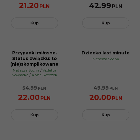
21.20
42.99
PLN
PLN
Kup
Kup
Przypadki miłosne.
Dziecko last minute
PROMOCJA
PROMOCJA
Status związku: to
Natasza Socha
(nie)skomplikowane
Natasza Socha
/
Violetta
Nowacka
/
Anna Skoczek
54.99
49.99
PLN
PLN
22.00
20.00
PLN
PLN
Kup
Kup