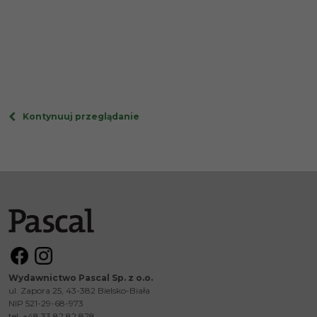
Kontynuuj przeglądanie
Wydawnictwo Pascal Sp. z o.o.
ul. Zapora 25, 43-382 Bielsko-Biała
NIP 521-29-68-973
tel. +48 33 82 82 828