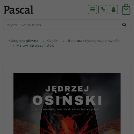
Menu
Info
Panel
Kategoria główna
Książki
Literatura obyczajowa, powieści
Martwi nie piszą listów