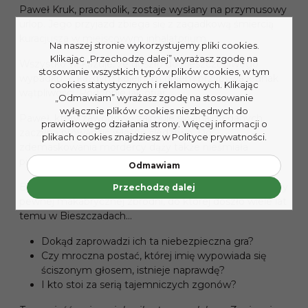
Paweł Kruk, pracoholik, zostaje wysłany na przymusowy
urlop. Jego przyjazd zbiega się z zagadkową śmiercią
kuracjusza w miejscowym inhalatorium.
Na naszej stronie wykorzystujemy pliki cookies.
Klikając „Przechodzę dalej” wyrażasz zgodę na
Wszystko wskazuje, że doszło do nieszczęśliwego
stosowanie wszystkich typów plików cookies, w tym
wypadku. Z każdym kolejnym dniem przybywa jednak
cookies statystycznych i reklamowych. Klikając
wątpliwości. Podobnie jak ofiar.
„Odmawiam” wyrażasz zgodę na stosowanie
wyłącznie plików cookies niezbędnych do
Paweł, który zawodowo zajmuje się analizą danych,
prawidłowego działania strony. Więcej informacji o
zaczyna prowadzić własne śledztwo. Do
plikach cookies znajdziesz w Polityce prywatności.
zdemaskowania mordercy dąży także nieśmiała
pielęgniarka Kasia.
Odmawiam
By odkryć prawdę, oboje będą musieli poznać szczegóły
Przechodzę dalej
pewnej makabrycznej zbrodni, do której doszło wiele lat
temu w Bieszczadach…
Dokąd zaprowadzi ich ta niebezpieczna gra?
Czy mroczna postać, której imię wypowiada się
ściszonym głosem, istnieje naprawdę?
I kto stoi za serią tajemniczych zgonów?