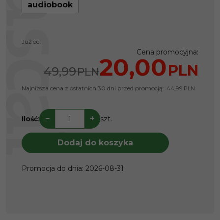
audiobook
Już od:
Cena promocyjna
:
20,00
PLN
49,99
PLN
Najniższa cena z ostatnich 30 dni przed promocją:
44,99
PLN
−
+
Ilość
:
szt.
Dodaj do koszyka
Promocja do dnia
:
2026-08-31