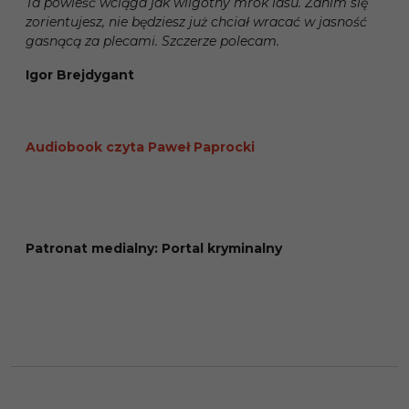
Ta powieść wciąga jak wilgotny mrok lasu. Zanim się
zorientujesz, nie będziesz już chciał wracać w jasność
gasnącą za plecami. Szczerze polecam.
Igor Brejdygant
Audiobook czyta Paweł Paprocki
Patronat medialny: Portal kryminalny