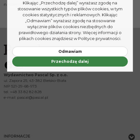
Klikając „Przechodzę dalej” wyrażasz zgodę na
niebem – każdy znajdzie tu coś dla siebie.
stosowanie wszystkich typów plików cookies, w tym
cookies statystycznych i reklamowych. Klikając
„Odmawiam” wyrażasz zgodę na stosowanie
wyłącznie plików cookies niezbędnych do
prawidłowego działania strony. Więcej informacji o
plikach cookies znajdziesz w Polityce prywatności.
Odmawiam
Przechodzę dalej
Wydawnictwo Pascal Sp. z o.o.
ul. Zapora 25, 43-382 Bielsko-Biała
NIP 521-29-68-973
tel. +48 33 82 82 828
e-mail:
pascal@pascal.pl
INFORMACJE