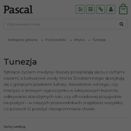
Panel
Menu
Info
Panel
Kategoria główna
Przewodniki
Afryka
Tunezja
Tunezja
Tętniące życiem medyny i bazary przeplatają się tu z cichymi
oazami, a turkusowe wody Morza Śródziemnego spotykają
się z gorącymi piaskami Sahary. Niezależnie od tego, czy
marzysz o leniwym wypoczynku w luksusowym kurorcie,
odkrywaniu starożytnych ruin, czy off-roadowej przygodzie
na pustyni – w naszych przewodnikach znajdziesz wszystko,
co pozwoli Ci przeżyć niezapomniane chwile.
Sortuj według
: