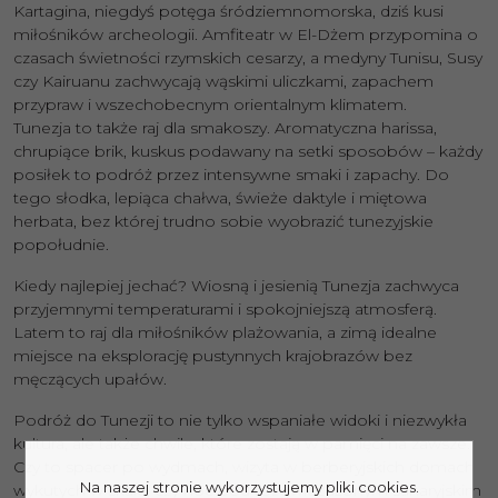
Kartagina, niegdyś potęga śródziemnomorska, dziś kusi
miłośników archeologii. Amfiteatr w El-Dżem przypomina o
czasach świetności rzymskich cesarzy, a medyny Tunisu, Susy
czy Kairuanu zachwycają wąskimi uliczkami, zapachem
przypraw i wszechobecnym orientalnym klimatem.
Tunezja to także raj dla smakoszy. Aromatyczna harissa,
chrupiące brik, kuskus podawany na setki sposobów – każdy
posiłek to podróż przez intensywne smaki i zapachy. Do
tego słodka, lepiąca chałwa, świeże daktyle i miętowa
herbata, bez której trudno sobie wyobrazić tunezyjskie
popołudnie.
Kiedy najlepiej jechać? Wiosną i jesienią Tunezja zachwyca
przyjemnymi temperaturami i spokojniejszą atmosferą.
Latem to raj dla miłośników plażowania, a zimą idealne
miejsce na eksplorację pustynnych krajobrazów bez
męczących upałów.
Podróż do Tunezji to nie tylko wspaniałe widoki i niezwykła
kultura, ale także chwile, które zostają w pamięci na zawsze.
Czy to spacer po wydmach, wizyta w berberyjskich domach
Na naszej stronie wykorzystujemy pliki cookies.
wykutych w skale, czy noc pod rozgwieżdżonym saharyjskim