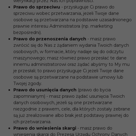
weryfikacji przez Nas ich poprawności.
Prawo do sprzeciwu
- przysługuje Ci prawo do
sprzeciwu wobec przetwarzania, jeżeli Twoje dane
osobowe są przetwarzana na podstawie uzasadnionego
prawnie interesu Administratora (np. marketing
bezpośredni).
Prawo do przenoszenia danych
- masz prawo
zwrócić się do Nas z żądaniem wydania Twoich danych
osobowych, w formacie, który nadaje się do odczytu
maszynowego; masz również prawo przesłać te dane
innemu administratorowi oraz żądać abyśmy to My mu
je przesłali; to prawo przysługuje Ci jeżeli Twoje dane
osobowe są przetwarzane na podstawie umowy lub
Twojej zgody.
Prawo do usunięcia danych
(prawo do bycia
zapomnianym) - masz prawo żądać usunięcia Twoich
danych osobowych, jeżeli są one przetwarzane
niezgodnie z prawem, cele, dla których zostały zebrane
są już zrealizowane albo brak jest podstawy prawnej do
ich przetwarzania.
Prawo do wniesienia skargi
- masz prawo do
wniesienia skargi do Prezesa Urzędu Ochrony Danych