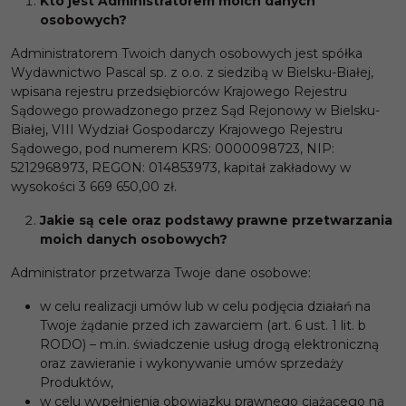
Kto jest Administratorem moich danych
osobowych?
Administratorem Twoich danych osobowych jest spółka
Wydawnictwo Pascal sp. z o.o. z siedzibą w Bielsku-Białej,
wpisana rejestru przedsiębiorców Krajowego Rejestru
Sądowego prowadzonego przez Sąd Rejonowy w Bielsku-
Białej, VIII Wydział Gospodarczy Krajowego Rejestru
Sądowego, pod numerem KRS: 0000098723, NIP:
5212968973, REGON: 014853973, kapitał zakładowy w
wysokości 3 669 650,00 zł.
Jakie są cele oraz podstawy prawne przetwarzania
moich danych osobowych?
Administrator przetwarza Twoje dane osobowe:
w celu realizacji umów lub w celu podjęcia działań na
Twoje żądanie przed ich zawarciem (art. 6 ust. 1 lit. b
RODO) – m.in. świadczenie usług drogą elektroniczną
oraz zawieranie i wykonywanie umów sprzedaży
Produktów,
w celu wypełnienia obowiązku prawnego ciążącego na