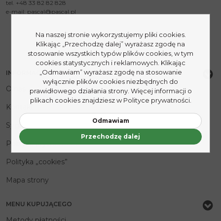
tel. +48 33 82 82 828
e-mail:
pascal@pascal.pl
Na naszej stronie wykorzystujemy pliki cookies.
Klikając „Przechodzę dalej” wyrażasz zgodę na
stosowanie wszystkich typów plików cookies, w tym
cookies statystycznych i reklamowych. Klikając
„Odmawiam” wyrażasz zgodę na stosowanie
INFORMACJE
wyłącznie plików cookies niezbędnych do
O nas
prawidłowego działania strony. Więcej informacji o
plikach cookies znajdziesz w Polityce prywatności.
Kontakt
Odmawiam
Sygnaliści
Przechodzę dalej
Polityka prywatności
Polityka „cookies”
Mapa strony
MENU KUPUJĄCEGO
Metody płatności