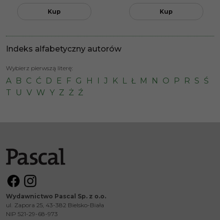
Kup
Kup
Indeks alfabetyczny autorów
Wybierz pierwszą literę:
A
B
C
Ć
D
E
F
G
H
I
J
K
L
Ł
M
N
O
P
R
S
Ś
T
U
V
W
Y
Z
Ż
Ź
Wydawnictwo Pascal Sp. z o.o.
ul. Zapora 25, 43-382 Bielsko-Biała
NIP 521-29-68-973