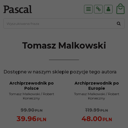
Menu
Info
Panel
Tomasz
Malkowski
Dostępne w naszym sklepie pozycje tego autora
Archiprzewodnik po
Archiprzewodnik po
PROMOCJA
PROMOCJA
Polsce
Europie
Tomasz Malkowski
/
Robert
Tomasz Malkowski
/
Robert
Konieczny
Konieczny
99.90
119.99
PLN
PLN
39.96
48.00
PLN
PLN