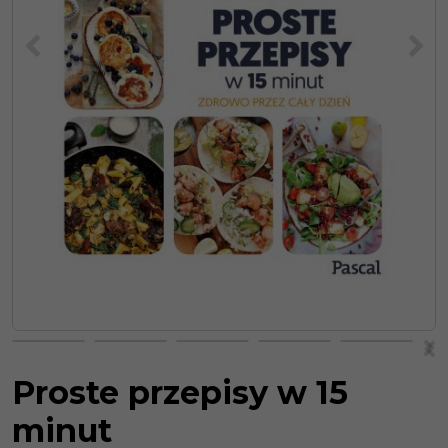
<
>
>
<
Proste przepisy w 15
minut