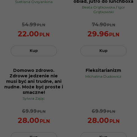
obiad, jutro do lunchboxa
Svetlana Ovsyankina
Beata Grątkowska
/
Igor
Grątkowski
54.99
74.90
PLN
PLN
22.00
29.96
PLN
PLN
Kup
Kup
Domowo zdrowo.
Fleksitarianizm
PROMOCJA
PROMOCJA
Zdrowe jedzenie nie
Michalina Dudowicz
musi być ani trudne, ani
nudne. Może być proste i
smaczne!
Sylwia Zając
69.99
69.99
PLN
PLN
28.00
28.00
PLN
PLN