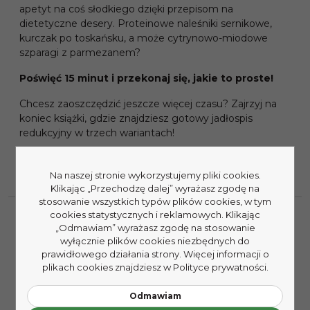
apetyt na coś słodkiego dzięki przepisom na
dietetyczne desery. Proteinowe naleśniki sernikowe,
kurczak po toskańsku, a może cytrynowo-miodowe
szparagi z parmezanem?
Poświęć 15 minut i przekonaj się, jakie to proste!
Chcesz zaoszczędzić jeszcze więcej czasu? Zajrzyj na
koniec książki, gdzie znajdziesz gotowy jadłospis
redukcyjny w trzech wariantach!
Na naszej stronie wykorzystujemy pliki cookies.
Klikając „Przechodzę dalej” wyrażasz zgodę na
stosowanie wszystkich typów plików cookies, w tym
cookies statystycznych i reklamowych. Klikając
„Odmawiam” wyrażasz zgodę na stosowanie
wyłącznie plików cookies niezbędnych do
prawidłowego działania strony. Więcej informacji o
plikach cookies znajdziesz w Polityce prywatności.
Odmawiam