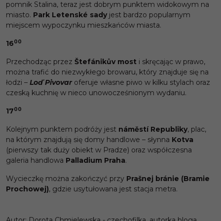
pomnik Stalina, teraz jest dobrym punktem widokowym na
miasto.
Park Letenské sady
jest bardzo popularnym
miejscem wypoczynku mieszkańców miasta.
00
16
Przechodząc przez
Štefánik
ův most
i skręcając w prawo,
można trafić do niezwykłego browaru, który znajduje się na
łodzi –
Loď Pivovar
oferuje własne piwo w kilku stylach oraz
czeską kuchnię w nieco unowocześnionym wydaniu.
00
17
Kolejnym punktem podróży jest
náměstí Republiky
, plac,
na którym znajdują się domy handlowe – słynna
Kotva
(pierwszy tak duży obiekt w Pradze) oraz współczesna
galeria handlowa
Palladium Praha
.
Wycieczkę można zakończyć przy
Prašnej bránie (Bramie
Prochowej)
, gdzie usytułowana jest stacja metra.
Autor: Dorota Chmielewska - czechofilka, autorka bloga