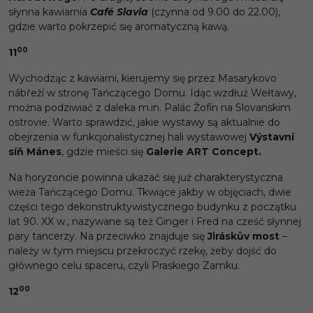
słynna kawiarnia
Café Slavia
(czynna od 9.00 do 22.00),
gdzie warto pokrzepić się aromatyczną kawą.
00
11
Wychodząc z kawiarni, kierujemy się przez Masarykovo
nábřeží w stronę Tańczącego Domu. Idąc wzdłuż Wełtawy,
można podziwiać z daleka m.in. Palác Žofín na Slovanskim
ostrovie. Warto sprawdzić, jakie wystawy są aktualnie do
obejrzenia w funkcjonalistycznej hali wystawowej
Výstavní
síň Mánes
, gdzie mieści się
Galerie ART Concept.
Na horyzoncie powinna ukazać się już charakterystyczna
wieża Tańczącego Domu. Tkwiące jakby w objęciach, dwie
części tego dekonstruktywistycznego budynku z początku
lat 90. XX w., nazywane są też Ginger i Fred na cześć słynnej
pary tancerzy. Na przeciwko znajduje się
Jiráskův most
–
należy w tym miejscu przekroczyć rzekę, żeby dojść do
głównego celu spaceru, czyli Praskiego Zamku.
00
12