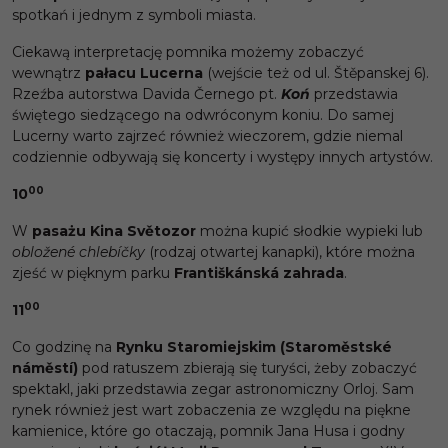
spotkań i jednym z symboli miasta.
Ciekawą interpretację pomnika możemy zobaczyć
wewnątrz
pałacu Lucerna
(wejście też od ul. Štěpanskej 6).
Rzeźba autorstwa Davida Černego pt.
Koń
przedstawia
świętego siedzącego na odwróconym koniu. Do samej
Lucerny warto zajrzeć również wieczorem, gdzie niemal
codziennie odbywają się koncerty i występy innych artystów.
00
10
W
pasażu Kina Světozor
można kupić słodkie wypieki lub
obložené chlebíčky
(rodzaj otwartej kanapki), które można
zjeść w pięknym parku
Františkánská zahrada
.
00
11
Co godzinę na
Rynku Staromiejskim (Staroměstské
náměstí)
pod ratuszem zbierają się turyści, żeby zobaczyć
spektakl, jaki przedstawia zegar astronomiczny Orloj. Sam
rynek również jest wart zobaczenia ze względu na piękne
kamienice, które go otaczają, pomnik Jana Husa i godny