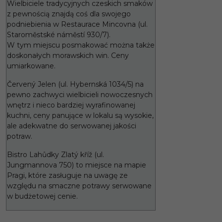
Wielbiciele tradycyjnych czeskich smaków
z pewnością znajdą coś dla swojego
podniebienia w Restaurace Mincovna (ul.
Staroměstské náměstí 930/7).
W tym miejscu posmakować można także
doskonałych morawskich win. Ceny
umiarkowane.
Červený Jelen (ul. Hybernská 1034/5) na
pewno zachwyci wielbicieli nowoczesnych
wnętrz i nieco bardziej wyrafinowanej
kuchni, ceny panujące w lokalu są wysokie,
ale adekwatne do serwowanej jakości
potraw.
Bistro Lahůdky Zlatý kříž (ul.
Jungmannova 750) to miejsce na mapie
Pragi, które zasługuje na uwagę ze
względu na smaczne potrawy serwowane
w budżetowej cenie.