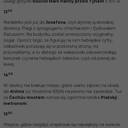
uwagi gotycki
kościół Marii Panny przed Tynem
z XIV w.
00
12
Niedaleko jest już do
Josefova
, czyli słynnej żydowskiej
dzielnicy Pragi z synagogami, cmentarzem i Żydowskim
Ratuszem. Na budynku został umieszczony oryginalny
zegar. Oprócz tego, że figurują na nim hebrajskie cyfry,
wskazówki poruszają się w przeciwną stronę, niż
przywykliśmy, a to dlatego że wskazówki odzwierciedlają
kierunek czytania hebrajskich tekstów, czyli od prawej do
lewej.
00
14
W okolicy nie brakuje miejsc, gdzie warto zajrzeć na obiad,
ale
Krčma
(ul. Kostečná 925/4) na pewno nie zawiedzie. Tuż
za
Čech
ův mostem
wznosi się ogromna rzeźba
Pražský
metronom
.
00
15
Miejsce, gdzie niegdyś znajdował się największy na świecie