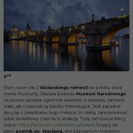
00
9
Start wycieczki z
Václavskiego
námesti
(w pobliżu stacji
metra Muzeum). Okazała budowla
Muzeum Narodowego
na pewno wywiera ogromne wrażenie, a wystawy zarówno
stałe, jak i czasowe są bardzo interesujące. Jeśli zapadnie
decyzja o zwiedzaniu tego miejsca, to należy zarezerwować
sobie dodatkowy czas na tę atrakcję. Tutaj zamówicie bilety
online:
https://www.nm.cz/en/visit-us/tickets
Stojący na
placu
pomnik św. Wacława,
jest popularnym miejscem