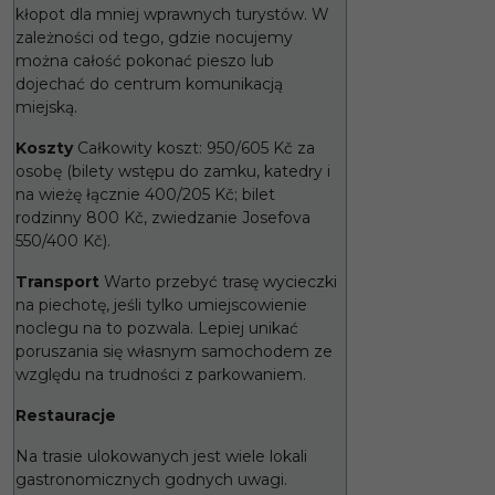
kłopot dla mniej wprawnych turystów. W
zależności od tego, gdzie nocujemy
można całość pokonać pieszo lub
dojechać do centrum komunikacją
miejską.
Koszty
Całkowity koszt: 950/605 Kč za
osobę (bilety wstępu do zamku, katedry i
na wieżę łącznie 400/205 Kč; bilet
rodzinny 800 Kč, zwiedzanie Josefova
550/400 Kč).
Transport
Warto przebyć trasę wycieczki
na piechotę, jeśli tylko umiejscowienie
noclegu na to pozwala. Lepiej unikać
poruszania się własnym samochodem ze
względu na trudności z parkowaniem.
Restauracje
Na trasie ulokowanych jest wiele lokali
gastronomicznych godnych uwagi.