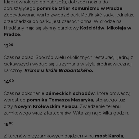
Idąc równolegle do nabrzeża, dotrzeć można do
poruszającego
pomnika Ofiar Komunizmu w Pradze
.
Zdecydowanie warto zwiedzić park Petřínské sady, jednakże
przechadzka po parku jest czasochłonna. W drodze na
Hradčany mija się słynny barokowy
Kośció
ł św. Mikołaja w
Pradze
.
00
13
Czas na obiad. Spośród wielu okolicznych restauracji, jedną z
ciekawszych wydaje się utrzymana w stylu średniowiecznej
karczmy,
Krčma U krále Brabantského
.
00
14
Czas na pokonanie
Zámeckich schodów
, które prowadzą
wprost do
pomnika Tomasza Masaryka,
stojącego tuż
przy
Nowym Królewskim Pałacu.
Zwiedzenie terenu
zamkowego wraz z katedrą św. Wita zajmuje kilka godzin.
00
16
Z terenów przyzamkowych dojdziemy na
most Karola
,