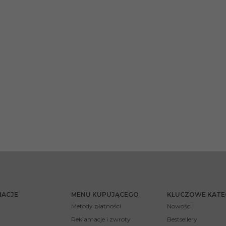
MACJE
MENU KUPUJĄCEGO
KLUCZOWE KATE
Metody płatności
Nowości
Reklamacje i zwroty
Bestsellery