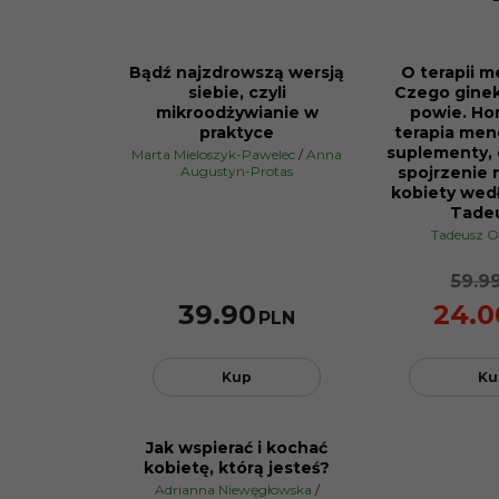
Bądź najzdrowszą wersją
O terapii 
BESTSELLER
siebie, czyli
Czego ginek
PROMOCJA
mikroodżywianie w
powie. Ho
praktyce
terapia men
suplementy, 
Marta Mieloszyk-Pawelec
/
Anna
Augustyn-Protas
spojrzenie 
kobiety wed
Tade
Tadeusz O
59.9
39.90
24.0
PLN
Kup
Ku
Jak wspierać i kochać
PROMOCJA
kobietę, którą jesteś?
Adrianna Niewęgłowska
/