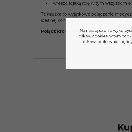
I wreszcie: jaką rolę w tym wszystkim
Ta książka to wyjątkowe połączenie medyczn
idealnej kondycji.
Na naszej stronie wykorzys
Połącz kropki, wprowadź odpowiednią di
plików cookies, w tym cook
plików cookies niezbędnyc
Kup