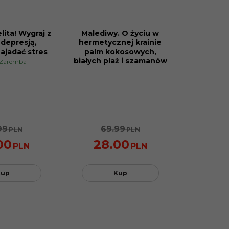
lita! Wygraj z
Malediwy. O życiu w
PROMOCJA
 depresją,
hermetycznej krainie
ajadać stres
palm kokosowych,
białych plaż i szamanów
 Zaremba
99
69.99
PLN
PLN
00
28.00
PLN
PLN
Kup
Kup