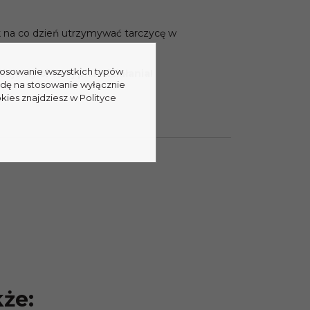
k na co dzień utrzymywać tarczycę w
stosowanie wszystkich typów
jemy ci twój plan działania!
odę na stosowanie wyłącznie
kies znajdziesz w Polityce
kże: