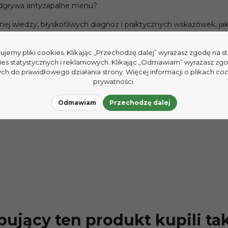
 odgrywa antyzapalne menu?
ej wiedzy, błyskotliwych diagnoz i praktycznych wskazówek, ja
tujemy pliki cookies. Klikając „Przechodzę dalej” wyrażasz zgodę na 
etę, wzmacniaj dobre nawyki. Od czego zacząć? Właśnie da
ies statystycznych i reklamowych. Klikając „Odmawiam” wyrażasz zg
h do prawidłowego działania strony. Więcej informacji o plikach coo
prywatności.
Odmawiam
Przechodzę dalej
ujący ten produkt kupili ta