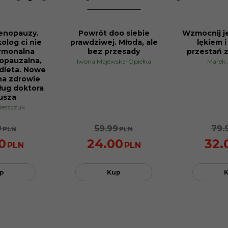
menopauzy.
Powrót doo siebie
Wzmocnij je
PROMOCJA
PROMOCJA
olog ci nie
prawdziwej. Młoda, ale
lękiem i
rmonalna
bez przesady
przestań z
opauzalna,
Iwona Majewska-Opiełka
Marek
dieta. Nowe
na zdrowie
ług doktora
usza
leszczuk
9
59.99
79.
PLN
PLN
0
24.00
32.
PLN
PLN
p
Kup