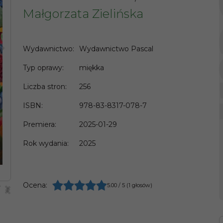
Małgorzata Zielińska
>
Wydawnictwo
:
Wydawnictwo Pascal
Typ oprawy
:
miękka
Liczba stron
:
256
ISBN
:
978-83-8317-078-7
Premiera
:
2025-01-29
Rok wydania
:
2025
>
<
Ocena
:
5.00
/
5
(
1
głosów)