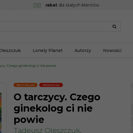
rabat
dla stałych klientów
Oleszczuk
Lonely Planet
Autorzy
Nowości
ycy. Czego ginekolog ci nie powie
BESTSELLER
PROMOCJA
O tarczycy. Czego
ginekolog ci nie
powie
Tadeusz Oleszczuk
,