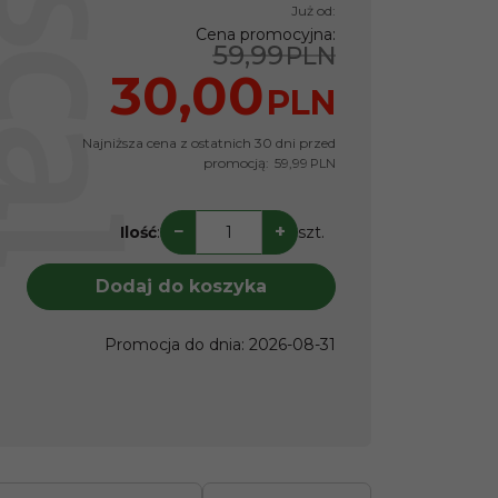
Już od:
Cena promocyjna
:
59,99
PLN
30,00
PLN
Najniższa cena z ostatnich 30 dni przed
promocją:
59,99
PLN
−
+
Ilość
:
szt.
Dodaj do koszyka
Promocja do dnia
:
2026-08-31