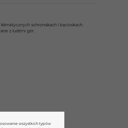
, klimatycznych schroniskach i bacówkach.
ane z ludźmi gór.
stosowanie wszystkich typów