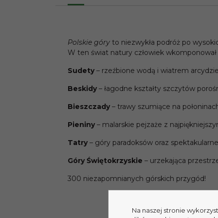
Polskie góry
to niezwykła podróż po wysokich
W ten świat natury człowiek wkomponował za
Sudety
– rzeźbione wodą i wiatrem arcydzie
Beskidy
– łagodne kształty szczytów poro
Bieszczady
– trawy szumiące na połoninach
Pieniny
– malarskie pejzaże z najpiękniej
Tatry
– góry paradoksów oraz spektakularne
Góry Świętokrzyskie
– urzekająca przestrz
300 niezapomnianych górskich przygód!
Na naszej stronie wykorzys