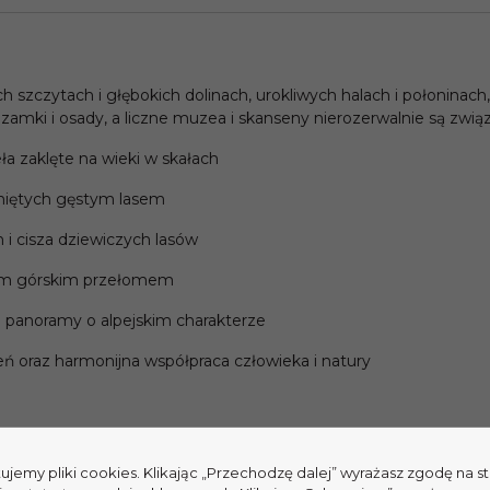
 szczytach i głębokich dolinach, urokliwych halach i połoninach
mki i osady, a liczne muzea i skanseny nierozerwalnie są związ
ła zaklęte na wieki w skałach
śniętych gęstym lasem
 i cisza dziewiczych lasów
szym górskim przełomem
 panoramy o alpejskim charakterze
eń oraz harmonijna współpraca człowieka i natury
tujemy pliki cookies. Klikając „Przechodzę dalej” wyrażasz zgodę na 