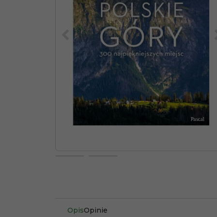
<
Opis
Opinie