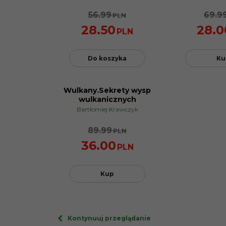
56.99
69.9
PLN
28.50
28.0
PLN
Do koszyka
Ku
Wulkany.Sekrety wysp
PROMOCJA
wulkanicznych
Bartłomiej Krawczyk
89.99
PLN
36.00
PLN
Kup
Kontynuuj przeglądanie