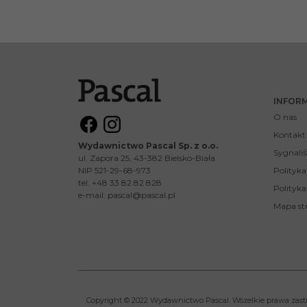
INFOR
O nas
Kontakt
Wydawnictwo Pascal Sp. z o.o.
Sygnaliś
ul. Zapora 25, 43-382 Bielsko-Biała
NIP 521-29-68-973
Polityk
tel. +48 33 82 82 828
Polityka
e-mail:
pascal@pascal.pl
Mapa st
Copyright © 2022 Wydawnictwo Pascal. Wszelkie prawa zast