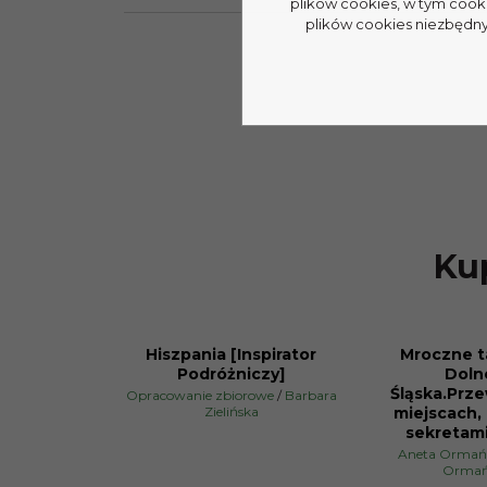
plików cookies, w tym cook
plików cookies niezbędnyc
Kup
Hiszpania [Inspirator
Mroczne t
PROMOCJA
PROMOCJA
Podróżniczy]
Doln
Śląska.Prz
Opracowanie zbiorowe
/
Barbara
Zielińska
miejscach, 
sekretami
Aneta Ormań
Ormań