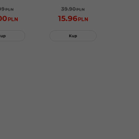
99
39.90
PLN
PLN
00
15.96
PLN
PLN
Kup
Kup