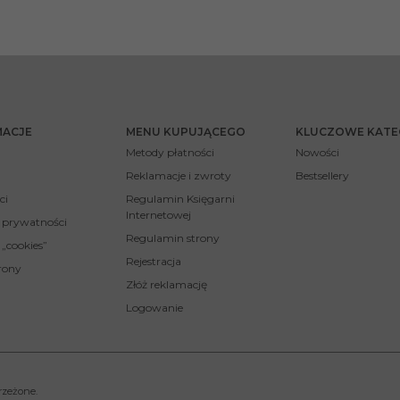
MACJE
MENU KUPUJĄCEGO
KLUCZOWE KATE
Metody płatności
Nowości
Reklamacje i zwroty
Bestsellery
ci
Regulamin Księgarni
Internetowej
a prywatności
Regulamin strony
 „cookies”
Rejestracja
rony
Złóż reklamację
Logowanie
rzeżone.