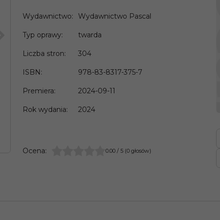
Wydawnictwo
:
Wydawnictwo Pascal
>
Typ oprawy
:
twarda
Liczba stron
:
304
ISBN
:
978-83-8317-375-7
Premiera
:
2024-09-11
Rok wydania
:
2024
Ocena
:
0.00
/
5
(
0
głosów)