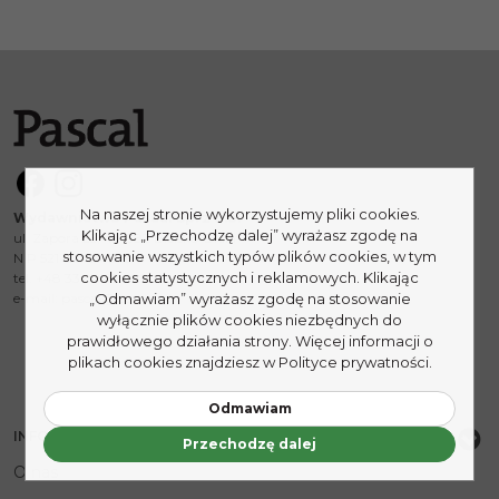
Na naszej stronie wykorzystujemy pliki cookies.
Wydawnictwo Pascal Sp. z o.o.
Klikając „Przechodzę dalej” wyrażasz zgodę na
ul. Zapora 25, 43-382 Bielsko-Biała
stosowanie wszystkich typów plików cookies, w tym
NIP 521-29-68-973
cookies statystycznych i reklamowych. Klikając
tel. +48 33 82 82 828
„Odmawiam” wyrażasz zgodę na stosowanie
e-mail:
pascal@pascal.pl
wyłącznie plików cookies niezbędnych do
prawidłowego działania strony. Więcej informacji o
plikach cookies znajdziesz w Polityce prywatności.
Odmawiam
INFORMACJE
Przechodzę dalej
O nas