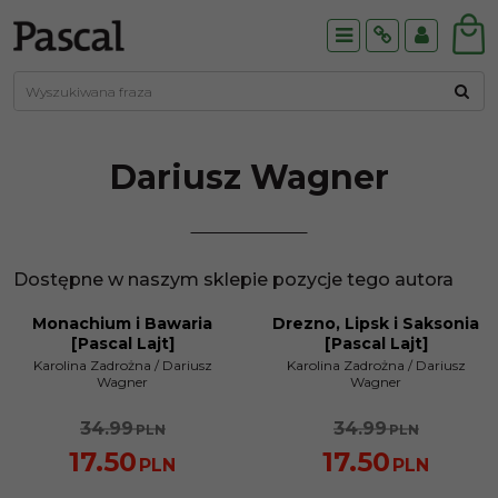
Menu
Info
Panel
Dariusz
Wagner
Dostępne w naszym sklepie pozycje tego autora
Monachium i Bawaria
Drezno, Lipsk i Saksonia
PROMOCJA
PROMOCJA
[Pascal Lajt]
[Pascal Lajt]
Karolina Zadrożna
/
Dariusz
Karolina Zadrożna
/
Dariusz
Wagner
Wagner
34.99
34.99
PLN
PLN
17.50
17.50
PLN
PLN