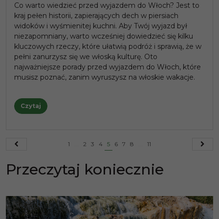
Co warto wiedzieć przed wyjazdem do Włoch? Jest to
kraj pełen historii, zapierających dech w piersiach
widoków i wyśmienitej kuchni. Aby Twój wyjazd był
niezapomniany, warto wcześniej dowiedzieć się kilku
kluczowych rzeczy, które ułatwią podróż i sprawią, że w
pełni zanurzysz się we włoską kulturę. Oto
najważniejsze porady przed wyjazdem do Włoch, które
musisz poznać, zanim wyruszysz na włoskie wakacje.
Czytaj
1
...
2
3
4
5
6
7
8
...
11
Przeczytaj koniecznie