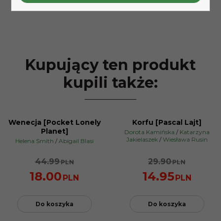
Kupujący ten produkt
kupili także:
Wenecja [Pocket Lonely
Korfu [Pascal Lajt]
PROMOCJA
PROMOCJA
Planet]
Dorota Kamińska
/
Katarzyna
Jakielaszek
/
Wiesława Rusin
Helena Smith
/
Abigail Blasi
44.99
29.90
PLN
PLN
18.00
14.95
PLN
PLN
Do koszyka
Do koszyka