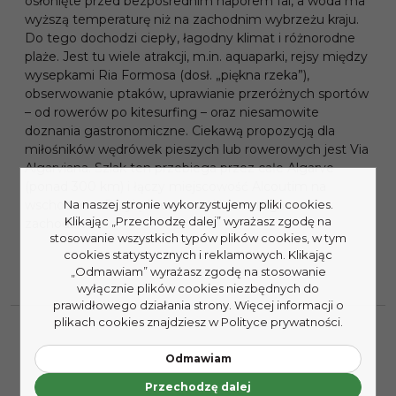
osłonięte przed bezpośrednim naporem fal, a woda ma
wyższą temperaturę niż na zachodnim wybrzeżu kraju.
Do tego dochodzi ciepły, łagodny klimat i różnorodne
plaże. Jest tu wiele atrakcji, m.in. aquaparki, rejsy między
wysepkami Ria Formosa (dosł. „piękna rzeka”),
obserwowanie ptaków, uprawianie przeróżnych sportów
– od rowerów po kitesurfing – oraz niesamowite
doznania gastronomiczne. Ciekawą propozycją dla
miłośników wędrówek pieszych lub rowerowych jest Via
Algarviana. Szlak ten przebiega przez całe Algarve
(ponad 300 km) i łączy miejscowość Alcoutim na
Na naszej stronie wykorzystujemy pliki cookies.
wschodzie z Przylądkiem św. Wincentego na
Klikając „Przechodzę dalej” wyrażasz zgodę na
zachodzie.
stosowanie wszystkich typów plików cookies, w tym
cookies statystycznych i reklamowych. Klikając
„Odmawiam” wyrażasz zgodę na stosowanie
wyłącznie plików cookies niezbędnych do
prawidłowego działania strony. Więcej informacji o
plikach cookies znajdziesz w Polityce prywatności.
Odmawiam
Przechodzę dalej