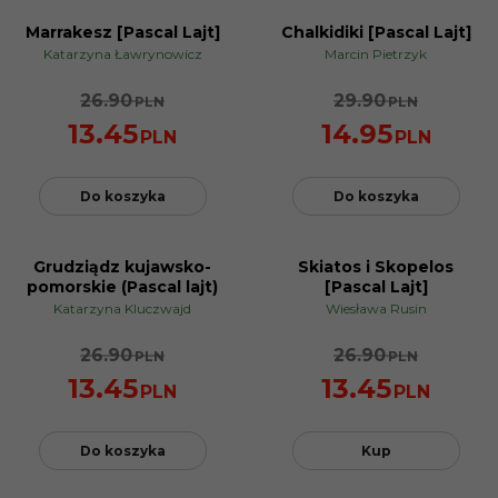
Marrakesz [Pascal Lajt]
Chalkidiki [Pascal Lajt]
PROMOCJA
PROMOCJA
Katarzyna Ławrynowicz
Marcin Pietrzyk
26.90
29.90
PLN
PLN
13.45
14.95
PLN
PLN
Do koszyka
Do koszyka
Grudziądz kujawsko-
Skiatos i Skopelos
PROMOCJA
PROMOCJA
pomorskie (Pascal lajt)
[Pascal Lajt]
Katarzyna Kluczwajd
Wiesława Rusin
26.90
26.90
PLN
PLN
13.45
13.45
PLN
PLN
Do koszyka
Kup