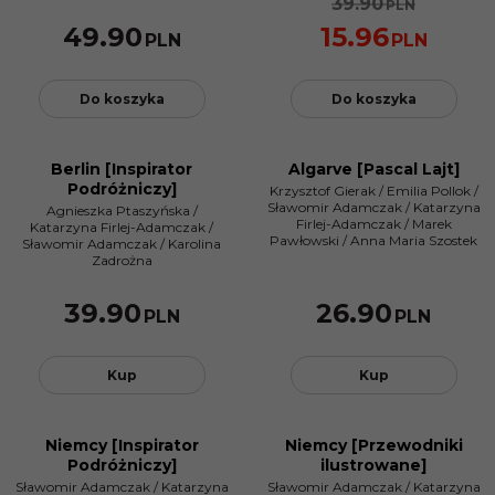
39.90
PLN
49.90
15.96
PLN
PLN
Do koszyka
Do koszyka
Berlin [Inspirator
Algarve [Pascal Lajt]
Podróżniczy]
Krzysztof Gierak
/
Emilia Pollok
/
Sławomir Adamczak
/
Katarzyna
Agnieszka Ptaszyńska
/
Firlej-Adamczak
/
Marek
Katarzyna Firlej-Adamczak
/
Pawłowski
/
Anna Maria Szostek
Sławomir Adamczak
/
Karolina
Zadrożna
39.90
26.90
PLN
PLN
Kup
Kup
Niemcy [Inspirator
Niemcy [Przewodniki
Podróżniczy]
ilustrowane]
Sławomir Adamczak
/
Katarzyna
Sławomir Adamczak
/
Katarzyna