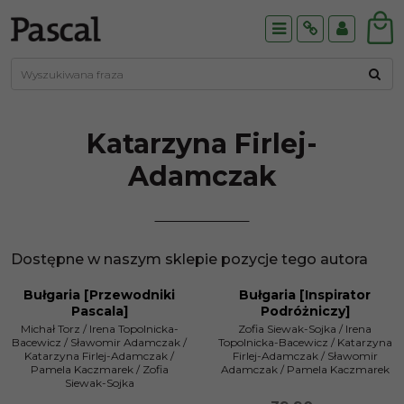
Menu
Info
Panel
Katarzyna
Firlej-
Adamczak
Dostępne w naszym sklepie pozycje tego autora
Bułgaria [Przewodniki
Bułgaria [Inspirator
PROMOCJA
Pascala]
Podróżniczy]
Michał Torz
/
Irena Topolnicka-
Zofia Siewak-Sojka
/
Irena
Bacewicz
/
Sławomir Adamczak
/
Topolnicka-Bacewicz
/
Katarzyna
Katarzyna Firlej-Adamczak
/
Firlej-Adamczak
/
Sławomir
Pamela Kaczmarek
/
Zofia
Adamczak
/
Pamela Kaczmarek
Siewak-Sojka