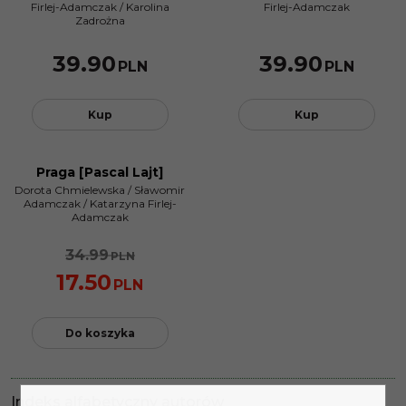
Firlej-Adamczak
/
Karolina
Firlej-Adamczak
Zadrożna
39.90
39.90
PLN
PLN
Kup
Kup
Praga [Pascal Lajt]
PROMOCJA
Dorota Chmielewska
/
Sławomir
Adamczak
/
Katarzyna Firlej-
Adamczak
34.99
PLN
17.50
PLN
Do koszyka
Indeks alfabetyczny autorów