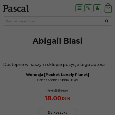
Menu
Info
Panel
Abigail
Blasi
Dostępne w naszym sklepie pozycje tego autora
Wenecja [Pocket Lonely Planet]
PROMOCJA
Helena Smith
/
Abigail Blasi
44.99
PLN
18.00
PLN
Do koszyka