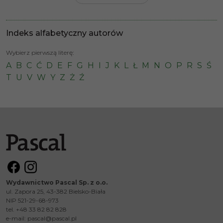
Indeks alfabetyczny autorów
Wybierz pierwszą literę:
A
B
C
Ć
D
E
F
G
H
I
J
K
L
Ł
M
N
O
P
R
S
Ś
T
U
V
W
Y
Z
Ż
Ź
Wydawnictwo Pascal Sp. z o.o.
ul. Zapora 25, 43-382 Bielsko-Biała
NIP 521-29-68-973
tel. +48 33 82 82 828
e-mail:
pascal@pascal.pl