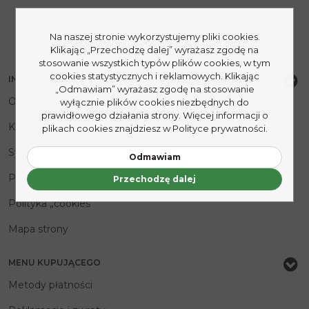
Na naszej stronie wykorzystujemy pliki cookies.
Klikając „Przechodzę dalej” wyrażasz zgodę na
stosowanie wszystkich typów plików cookies, w tym
cookies statystycznych i reklamowych. Klikając
INFORMACJE
„Odmawiam” wyrażasz zgodę na stosowanie
O nas
wyłącznie plików cookies niezbędnych do
prawidłowego działania strony. Więcej informacji o
Kontakt
plikach cookies znajdziesz w Polityce prywatności.
Sygnaliści
Odmawiam
Polityka prywatności
Przechodzę dalej
Polityka „cookies”
Mapa strony
MENU KUPUJĄCEGO
Metody płatności