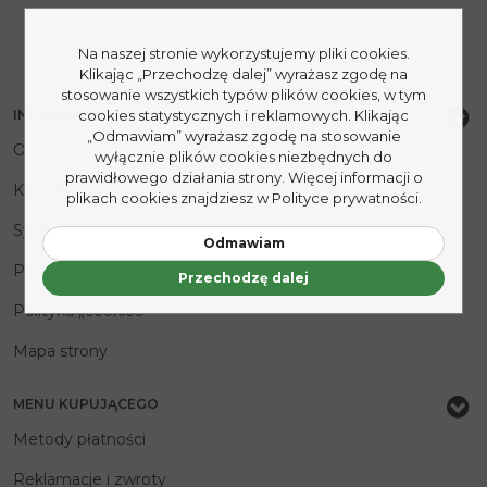
Na naszej stronie wykorzystujemy pliki cookies.
Klikając „Przechodzę dalej” wyrażasz zgodę na
stosowanie wszystkich typów plików cookies, w tym
cookies statystycznych i reklamowych. Klikając
INFORMACJE
„Odmawiam” wyrażasz zgodę na stosowanie
O nas
wyłącznie plików cookies niezbędnych do
prawidłowego działania strony. Więcej informacji o
Kontakt
plikach cookies znajdziesz w Polityce prywatności.
Sygnaliści
Odmawiam
Polityka prywatności
Przechodzę dalej
Polityka „cookies”
Mapa strony
MENU KUPUJĄCEGO
Metody płatności
Reklamacje i zwroty