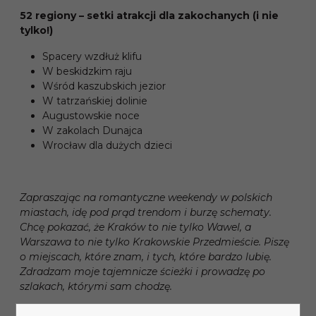
52 regiony – setki atrakcji dla zakochanych (i nie
tylko!)
Spacery wzdłuż klifu
W beskidzkim raju
Wśród kaszubskich jezior
W tatrzańskiej dolinie
Augustowskie noce
W zakolach Dunajca
Wrocław dla dużych dzieci
Zapraszając na romantyczne weekendy w polskich
miastach, idę pod prąd trendom i burzę schematy.
Chcę pokazać, że Kraków to nie tylko Wawel, a
Warszawa to nie tylko Krakowskie Przedmieście. Piszę
o miejscach, które znam, i tych, które bardzo lubię.
Zdradzam moje tajemnicze ścieżki i prowadzę po
szlakach, którymi sam chodzę.