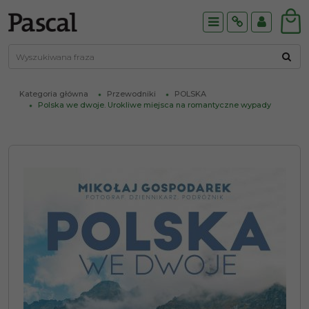
Menu
Info
Panel
Kategoria główna
Przewodniki
POLSKA
Polska we dwoje. Urokliwe miejsca na romantyczne wypady