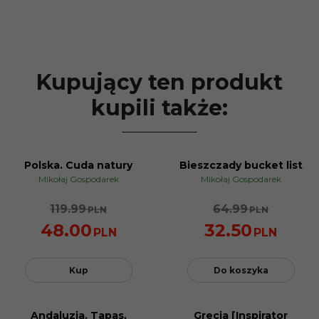
Kupujący ten produkt
kupili także:
Polska. Cuda natury
Bieszczady bucket list
PROMOCJA
PROMOCJA
Mikołaj Gospodarek
Mikołaj Gospodarek
119.99
64.99
PLN
PLN
48.00
32.50
PLN
PLN
Kup
Do koszyka
Andaluzja. Tapas,
Grecja [Inspirator