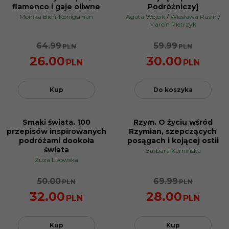
PROMOCJA
PROMOCJA
flamenco i gaje oliwne
Podróżniczy]
Monika Bień-Königsman
Agata Wójcik
/
Wiesława Rusin
/
Marcin Pietrzyk
64.99
59.99
PLN
PLN
26.00
30.00
PLN
PLN
Kup
Do koszyka
Smaki świata. 100
Rzym. O życiu wśród
PROMOCJA
PROMOCJA
przepisów inspirowanych
Rzymian, szepczących
podróżami dookoła
posągach i kojącej ostii
świata
Barbara Kamińska
Zuza Lisowska
50.00
69.99
PLN
PLN
32.00
28.00
PLN
PLN
Kup
Kup