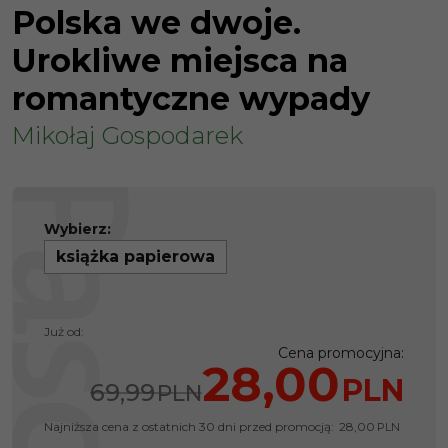
Polska we dwoje.
Urokliwe miejsca na
romantyczne wypady
Mikołaj Gospodarek
Wybierz:
książka papierowa
Już od:
Cena promocyjna
:
28,00
PLN
69,99
PLN
Najniższa cena z ostatnich 30 dni przed promocją:
28,00
PLN