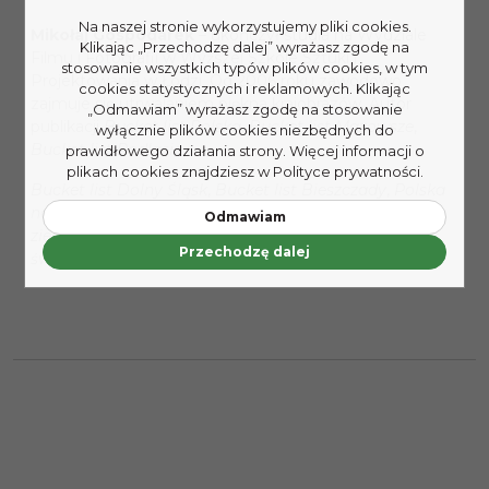
Na naszej stronie wykorzystujemy pliki cookies.
Mikołaj Gospodarek
– ukończył studia na Wydziale
Klikając „Przechodzę dalej” wyrażasz zgodę na
Filmu i Fotografii w Wyższej Szkole Sztuki i
stosowanie wszystkich typów plików cookies, w tym
Projektowania w Łodzi. Od 2006 roku zawodowo
cookies statystycznych i reklamowych. Klikając
zajmuje się utrwalaniem piękna krajobrazów. Autor
„Odmawiam” wyrażasz zgodę na stosowanie
publikacji
Bucket list Polska
,
Bucket list Mazowsze
,
wyłącznie plików cookies niezbędnych do
Bucket list Podlasie
,
prawidłowego działania strony. Więcej informacji o
plikach cookies znajdziesz w Polityce prywatności.
Bucket list Dolny Śląsk
,
Bucket list Bieszczady
,
Polska
na czterech kółkach
,
Polska
z klimatem
,
Polska pod
Odmawiam
ziemią
,
Cuda natury
,
Zamki, dwory i pałace
,
Szukając
Przechodzę dalej
światła
.