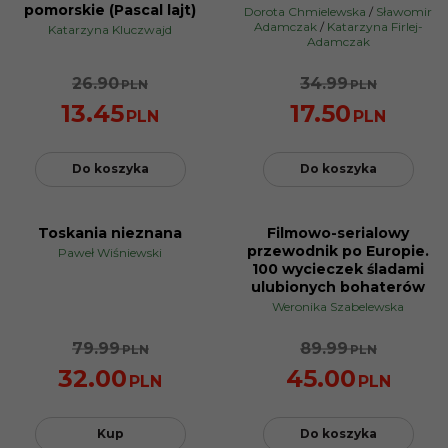
PROMOCJA
PROMOCJA
pomorskie (Pascal lajt)
Dorota Chmielewska
/
Sławomir
Adamczak
/
Katarzyna Firlej-
Katarzyna Kluczwajd
Adamczak
26.90
34.99
PLN
PLN
13.45
17.50
PLN
PLN
Do koszyka
Do koszyka
Toskania nieznana
Filmowo-serialowy
PROMOCJA
PROMOCJA
przewodnik po Europie.
Paweł Wiśniewski
100 wycieczek śladami
ulubionych bohaterów
Weronika Szabelewska
79.99
89.99
PLN
PLN
32.00
45.00
PLN
PLN
Kup
Do koszyka