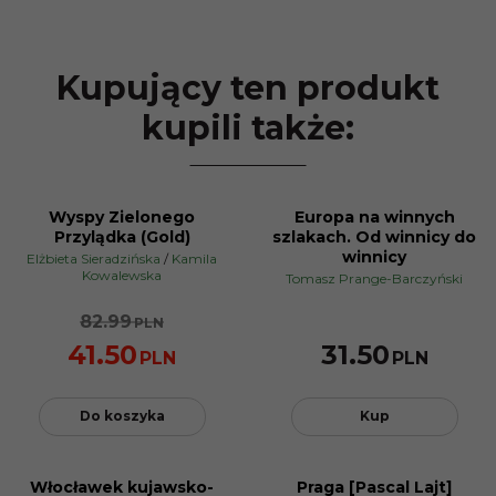
Kupujący ten produkt
kupili także:
Wyspy Zielonego
Europa na winnych
PROMOCJA
Przylądka (Gold)
szlakach. Od winnicy do
winnicy
Elżbieta Sieradzińska
/
Kamila
Kowalewska
Tomasz Prange-Barczyński
82.99
PLN
41.50
31.50
PLN
PLN
Do koszyka
Kup
Włocławek kujawsko-
Praga [Pascal Lajt]