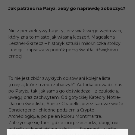
Jak patrzeć na Paryż, żeby go naprawdę zobaczyć?
Nie z perspektywy turysty, lecz wrażliwego wędrowca,
który zna to miasto jak własną kieszeń. Magdalena
Leszner-Skrzecz – historyk sztuki i miłośniczka stolicy
Francji – zaprasza w podróż pełną światła, dźwięków i
emocji.
To nie jest zbiór zwykłych opisów ani kolejna lista
„miejsc, które trzeba zobaczyć”. Autorka prowadzi nas
po Paryżu tak, jak sama go doświadcza – z czułością,
uwagą oraz zachwytem. Od gotyckiej Katedry Notre-
Dame i świetlistej Sainte-Chapelle, przez surowe wieże
Conciergerie i chłodne podziemia Crypte
Archéologique, po pełen koloru Montmartre.
Zatrzymuje się tam, gdzie inni przechodzą obojętnie i
potrafi wydobyć piękno z detalu – fragmentu rzeźby,