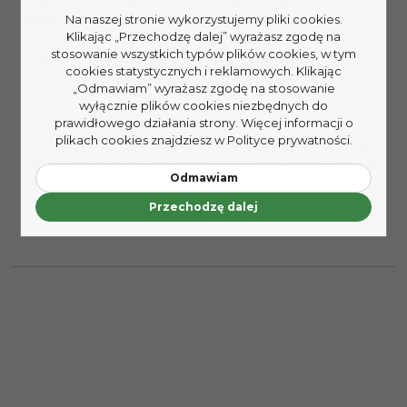
odbicia w witrynie czy cienia na kamiennej fasadzie.
Każdy rozdział to nie tylko opowieść, ale i kadr,
Na naszej stronie wykorzystujemy pliki cookies.
Klikając „Przechodzę dalej” wyrażasz zgodę na
uchwycony przez autorkę na jej własnych fotografiach.
stosowanie wszystkich typów plików cookies, w tym
Dzięki nim książka nabiera niezwykłej intymności i
cookies statystycznych i reklamowych. Klikając
spójności.
„Odmawiam” wyrażasz zgodę na stosowanie
wyłącznie plików cookies niezbędnych do
prawidłowego działania strony. Więcej informacji o
plikach cookies znajdziesz w Polityce prywatności.
Subiektywny przewodnik po mieście, które oczarowuje,
wciąga i nie pozwala o sobie zapomnieć. Ten Paryż – jak
Odmawiam
pisał Enrique Vila-Matas – „nigdy nie ma końca”.
Przechodzę dalej