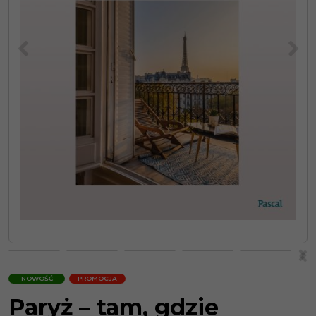
<
>
>
<
NOWOŚĆ
PROMOCJA
Paryż – tam, gdzie