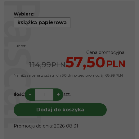
Wybierz:
książka papierowa
Już od:
Cena promocyjna
:
57,50
PLN
114,99
PLN
Najniższa cena z ostatnich 30 dni przed promocją:
68,99
PLN
−
+
Ilość
:
szt.
Dodaj do koszyka
Promocja do dnia
:
2026-08-31