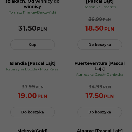
szlakach. Od winnicy do
[Pascal Lajt]
winnicy
Dominika Friedrich
Tomasz Prange-Barczyński
36.99
PLN
31.50
18.50
PLN
PLN
Kup
Do koszyka
Islandia [Pascal Lajt]
Fuerteventura [Pascal
NOWOŚĆ
PROMOCJA
Lajt]
Katarzyna Bobola
/
Piotr Kersz
PROMOCJA
Agnieszka Czech-Danielska
37.99
34.99
PLN
PLN
19.00
17.50
PLN
PLN
Do koszyka
Do koszyka
Meksyk(Gold)
Algarve [Pascal Lajt]