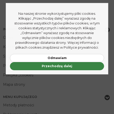
Na naszej stronie wykorzystujemy pliki cookies.
Klikając „Przechodzę dalej” wyrażasz zgodę na
stosowanie wszystkich typów plików cookies, w tym
cookies statystycznych i reklamowych. Klikając
INFORMACJE
„Odmawiam” wyrażasz zgodę na stosowanie
O nas
wyłącznie plików cookies niezbędnych do
prawidłowego działania strony. Więcej informacji o
Kontakt
plikach cookies znajdziesz w Polityce prywatności.
Sygnaliści
Odmawiam
Polityka prywatności
Przechodzę dalej
Polityka „cookies”
Mapa strony
MENU KUPUJĄCEGO
Metody płatności