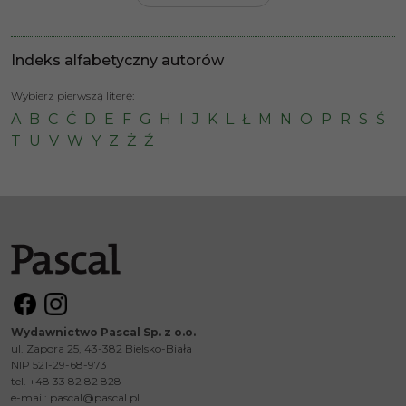
Indeks alfabetyczny autorów
Wybierz pierwszą literę:
A
B
C
Ć
D
E
F
G
H
I
J
K
L
Ł
M
N
O
P
R
S
Ś
T
U
V
W
Y
Z
Ż
Ź
Wydawnictwo Pascal Sp. z o.o.
ul. Zapora 25, 43-382 Bielsko-Biała
NIP 521-29-68-973
tel. +48 33 82 82 828
e-mail:
pascal@pascal.pl