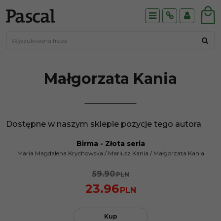
Menu
Info
Panel
Małgorzata
Kania
Dostępne w naszym sklepie pozycje tego autora
Birma - Złota seria
PROMOCJA
Maria Magdalena Krychowska
/
Mariusz Kania
/
Małgorzata Kania
59.90
PLN
23.96
PLN
Kup