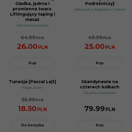
PROMOCJA
PROMOCJA
Gładka, jędrna i
Podróżniczy]
promienna twarz.
Aleksandra Zagórska-Chabros
Liftingujący taping i
masaż
Alina Korytkowska
64.99
49.99
PLN
PLN
26.00
25.00
PLN
PLN
Kup
Kup
Tunezja [Pascal Lajt]
Skandynawia na
PROMOCJA
czterech kółkach
Kinga Jouini
Paulina Górszczak
36.99
PLN
18.50
79.99
PLN
PLN
Do koszyka
Kup