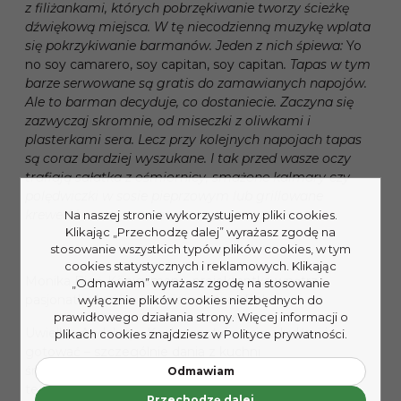
z filiżankami, których pobrzękiwanie tworzy ścieżkę
dźwiękową miejsca. W tę niecodzienną muzykę wplata
się pokrzykiwanie barmanów. Jeden z nich śpiewa:
Yo
no soy camarero, soy capitan, soy capitan
. Tapas w tym
barze serwowane są gratis do zamawianych napojów.
Ale to barman decyduje, co dostaniecie. Zaczyna się
zazwyczaj skromnie, od miseczki z oliwkami i
plasterkami sera. Lecz przy kolejnych napojach tapas
są coraz bardziej wyszukane. I tak przed wasze oczy
trafiają sałatka z ośmiornicy, smażone kalmary czy
polędwiczki w sosie pieprzowym lub grillowane
krewetki.
Na naszej stronie wykorzystujemy pliki cookies.
Klikając „Przechodzę dalej” wyrażasz zgodę na
stosowanie wszystkich typów plików cookies, w tym
cookies statystycznych i reklamowych. Klikając
Monika Bień-Königsman – projektantka wnętrz i
„Odmawiam” wyrażasz zgodę na stosowanie
pasjonatka krajów śródziemnomorskich.
wyłącznie plików cookies niezbędnych do
prawidłowego działania strony. Więcej informacji o
Uwielbia Andaluzję. Kocha spotykać się z ludźmi i
plikach cookies znajdziesz w Polityce prywatności.
gotować – szczególnie dania z kuchni
śródziemnomorskiej i hiszpańskiej. Swoją miłością do
Odmawiam
tego kraju zaraziła córkę Weronikę. Autorka bloga
Przechodzę dalej