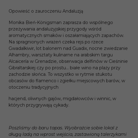
Opowieść o zauroczeniu Andaluzją
Monika Bień-Königsman zaprasza do wspólnego
przeżywania andaluzyjskiej przygody wśród
aromatycznych smaków i oszałamiających zapachów.
Na spragnionych wrażeń czeka rejs po rzece
Gwadalkiwir, lot balonem nad Guadix, nocne zwiedzanie
Alhambry, warsztaty kulinarne na arabskim targu
Alcaicería w Grenadzie, obserwacja delfinów w Cieśninie
Gibraltarskiej czy po prostu… białe wino na plaży przy
zachodzie słońca. To wszystko w rytmie stukotu
obcasów do flamenco i zgiełku miejscowych barów, w
otoczeniu tradycyjnych
hacjend, oliwnych gajów, migdałowców i winnic, w
których przygrywają cykady.
Poszliśmy do baru tapas. Wyobraźcie sobie lokal z
długą ladą na wprost wejścia, zastawioną talerzykami