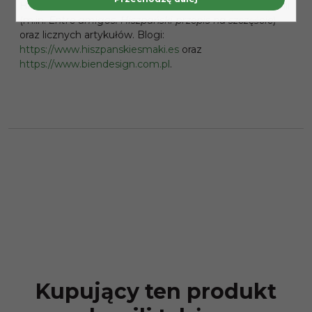
Hiszpańskie Smaki, książek i przewodników po Hiszpanii
(m.in.
Entre amigos. Hiszpański
przepis na szczęście
)
oraz licznych artykułów. Blogi:
https://www.hiszpanskiesmaki.es
oraz
https://www.biendesign.com.pl
.
Kupujący ten produkt