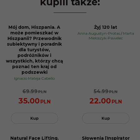
kupili także:
Mój dom, Hiszpania. A
Żyj 120 lat
PROMOCJA
PROMOCJA
może pomieszkać w
Anna Augustyn-Protas
/
Marta
Hiszpanii? Przewodnik
Mieloszyk-Pawelec
subiektywny i poradnik
dla turystów,
podróżników i
wszystkich, którzy chcą
poznać ten kraj od
podszewki
Ignacio Mateja Cabello
69.99
54.99
PLN
PLN
35.00
22.00
PLN
PLN
Kup
Kup
Natural Face Lifting.
Słowenia [Inspirator