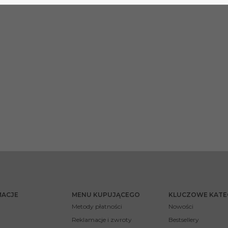
MACJE
MENU KUPUJĄCEGO
KLUCZOWE KATE
Metody płatności
Nowości
Reklamacje i zwroty
Bestsellery