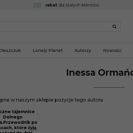
rabat
dla stałych klientów
Oleszczuk
Lonely Planet
Autorzy
Nowości
Inessa
Ormań
pne w naszym sklepie pozycje tego autora
czne tajemnice
CJA
Dolnego
ka.Przewodnik po
scach, które żyją