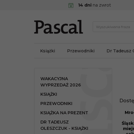
14 dni
na zwrot
Książki
Przewodniki
Dr Tadeusz 
WAKACYJNA
WYPRZEDAŻ 2026
KSIĄŻKI
Dostę
PRZEWODNIKI
Mro
KSIĄŻKA NA PREZENT
PROMO
DR TADEUSZ
Śląs
OLESZCZUK - KSIĄŻKI
miej