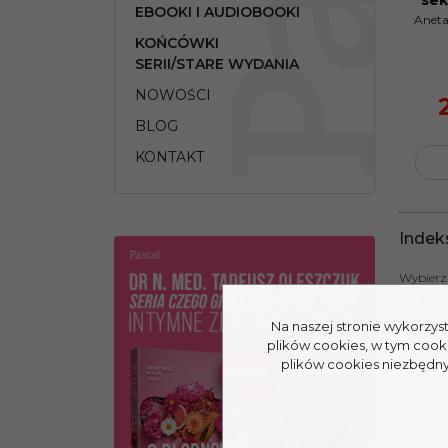
sek
EBOOKI I AUDIOBOOKI
Anet
KOŃCÓWKI
SERII/STARE WYDANIA
NOWOŚCI
BLOG
KONTAKT
Indek
Wybierz 
A
B
Na naszej stronie wykorzys
plików cookies, w tym cook
plików cookies niezbędnyc