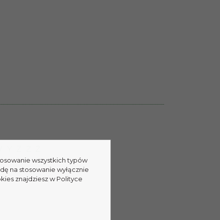
W
Y
Z
Ż
Ź
stosowanie wszystkich typów
odę na stosowanie wyłącznie
kies znajdziesz w Polityce