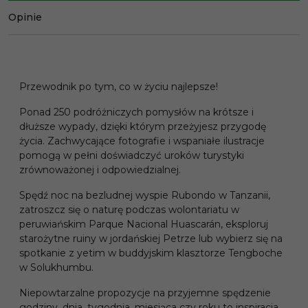
Opinie
Przewodnik po tym, co w życiu najlepsze!
Ponad 250 podróżniczych pomysłów na krótsze i
dłuższe wypady, dzięki którym przeżyjesz przygodę
życia. Zachwycające fotografie i wspaniałe ilustracje
pomogą w pełni doświadczyć uroków turystyki
zrównoważonej i odpowiedzialnej.
Spędź noc na bezludnej wyspie Rubondo w Tanzanii,
zatroszcz się o naturę podczas wolontariatu w
peruwiańskim Parque Nacional Huascarán, eksploruj
starożytne ruiny w jordańskiej Petrze lub wybierz się na
spotkanie z yetim w buddyjskim klasztorze Tengboche
w Solukhumbu.
Niepowtarzalne propozycje na przyjemne spędzenie
godziny, dnia, tygodnia, miesiąca czy roku to inspiracja