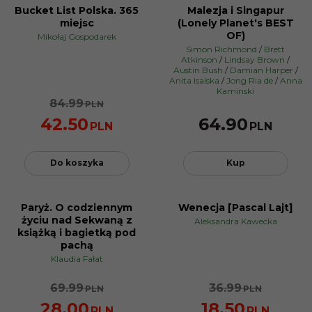
Bucket List Polska. 365
Malezja i Singapur
PROMOCJA
miejsc
(Lonely Planet's BEST
OF)
Mikołaj Gospodarek
Simon Richmond
/
Brett
Atkinson
/
Lindsay Brown
/
Austin Bush
/
Damian Harper
/
Anita Isalska
/
Jong Ria de
/
Anna
Kaminski
84.99
PLN
42.50
64.90
PLN
PLN
Do koszyka
Kup
Paryż. O codziennym
Wenecja [Pascal Lajt]
PROMOCJA
PROMOCJA
życiu nad Sekwaną z
Aleksandra Kawecka
książką i bagietką pod
pachą
Klaudia Fałat
69.99
36.99
PLN
PLN
28.00
18.50
PLN
PLN