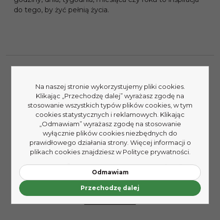
do tego, by żyć pełnią życia.
Na naszej stronie wykorzystujemy pliki cookies.
Klikając „Przechodzę dalej” wyrażasz zgodę na
stosowanie wszystkich typów plików cookies, w tym
cookies statystycznych i reklamowych. Klikając
„Odmawiam” wyrażasz zgodę na stosowanie
wyłącznie plików cookies niezbędnych do
prawidłowego działania strony. Więcej informacji o
plikach cookies znajdziesz w Polityce prywatności.
Kupujący ten produkt
Odmawiam
kupili także:
Przechodzę dalej