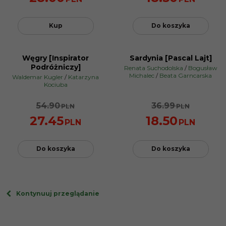
Kup
Do koszyka
Węgry [Inspirator
Sardynia [Pascal Lajt]
PROMOCJA
PROMOCJA
Podróżniczy]
Renata Suchodolska
/
Bogusław
Michalec
/
Beata Garncarska
Waldemar Kugler
/
Katarzyna
Kociuba
54.90
36.99
PLN
PLN
27.45
18.50
PLN
PLN
Do koszyka
Do koszyka
Kontynuuj przeglądanie