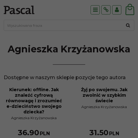
Menu
Info
Panel
Agnieszka
Krzyżanowska
Dostępne w naszym sklepie pozycje tego autora
Kierunek: offline. Jak
Żyj po swojemu. Jak
znaleźć cyfrową
zwolnić w szybkim
równowagę i zrozumieć
świecie
e-dzieciństwo swojego
Agnieszka Krzyżanowska
dziecka?
Agnieszka Krzyżanowska
36.90
31.50
PLN
PLN