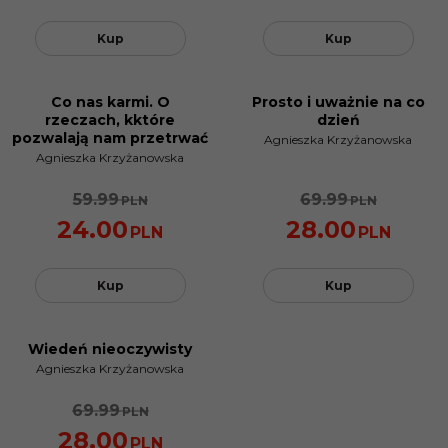
Kup
Kup
Co nas karmi. O
Prosto i uważnie na co
PROMOCJA
PROMOCJA
rzeczach, kktóre
dzień
pozwalają nam przetrwać
Agnieszka Krzyżanowska
Agnieszka Krzyżanowska
59.99
69.99
PLN
PLN
24.00
28.00
PLN
PLN
Kup
Kup
Wiedeń nieoczywisty
PROMOCJA
Agnieszka Krzyżanowska
69.99
PLN
28.00
PLN