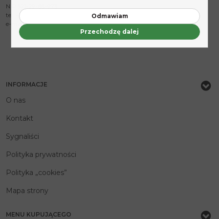
NIP 521-29-68-973
tel. +48 33 82 82 828
Odmawiam
e-mail:
pascal@pascal.pl
Przechodzę dalej
INFORMACJE
O nas
Kontakt
Sygnaliści
Polityka prywatności
Polityka „cookies”
Mapa strony
MENU KUPUJĄCEGO