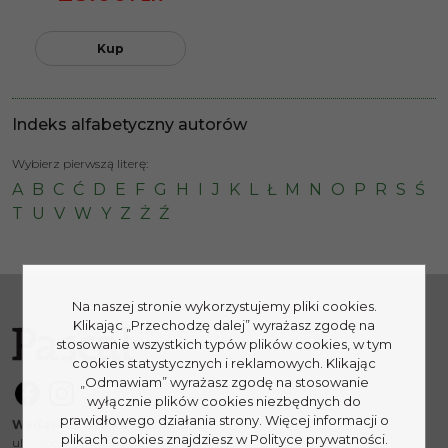
Kup
Indeks alfabetyczny autorów
Wybierz pierwszą literę:
A
B
C
Ć
D
E
F
G
H
I
J
K
L
Ł
M
N
O
P
R
S
Ś
T
U
V
W
Y
Z
Ż
Ź
Na naszej stronie wykorzystujemy pliki cookies.
Klikając „Przechodzę dalej” wyrażasz zgodę na
stosowanie wszystkich typów plików cookies, w tym
cookies statystycznych i reklamowych. Klikając
„Odmawiam” wyrażasz zgodę na stosowanie
wyłącznie plików cookies niezbędnych do
prawidłowego działania strony. Więcej informacji o
Wydawnictwo Pascal Sp. z o.o.
plikach cookies znajdziesz w Polityce prywatności.
ul. Zapora 25, 43-382 Bielsko-Biała