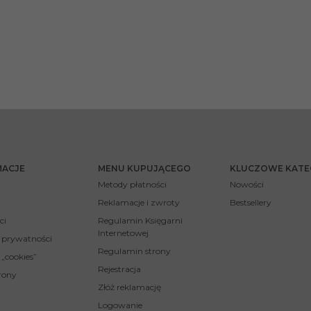
MACJE
MENU KUPUJĄCEGO
KLUCZOWE KATE
Metody płatności
Nowości
Reklamacje i zwroty
Bestsellery
ci
Regulamin Księgarni
Internetowej
a prywatności
Regulamin strony
 „cookies”
Rejestracja
rony
Złóż reklamację
Logowanie