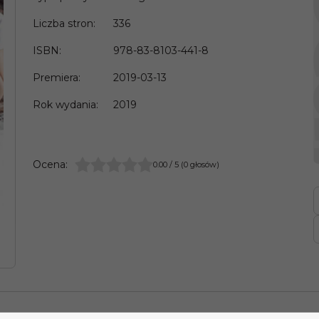
Liczba stron
:
336
ISBN
:
978-83-8103-441-8
Premiera
:
2019-03-13
Rok wydania
:
2019
Ocena
:
0.00
/
5
(
0
głosów)