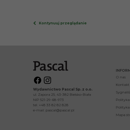
Kontynuuj przeglądanie
INFOR
O nas
Kontakt
Wydawnictwo Pascal Sp. z o.o.
Sygnaliś
ul. Zapora 25, 43-382 Bielsko-Biała
NIP 521-29-68-973
Polityk
tel. +48 33 82 82 828
Polityka
e-mail:
pascal@pascal.pl
Mapa st