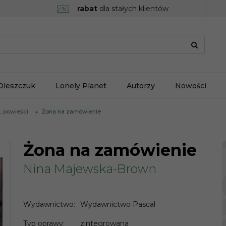
rabat
dla stałych klientów
Oleszczuk
Lonely Planet
Autorzy
Nowości
, powieści
Żona na zamówienie
Żona na zamówienie
Nina Majewska-Brown
Wydawnictwo
:
Wydawnictwo Pascal
Typ oprawy
:
zintegrowana