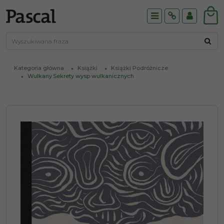
Menu
Info
Panel
Kategoria główna
Książki
Książki Podróżnicze
Wulkany.Sekrety wysp wulkanicznych