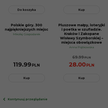
Do koszyka
Kup
Polskie góry. 300
Pluszowe małpy, loteryjki
PROMOCJA
najpiękniejszych miejsc
i poetka w szufladzie.
Kraków i Zakopane
Mikołaj Gospodarek
Wisławy Szymborskiej –
miejsca obowiązkowe
Anna Piątkowska
69.99
PLN
119.99
28.00
PLN
PLN
Kup
Kup
Kontynuuj przeglądanie