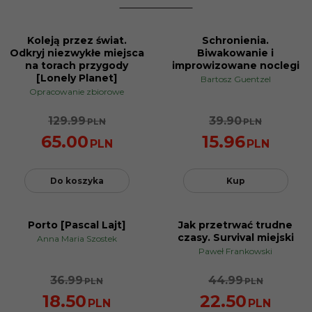
Koleją przez świat.
Schronienia.
PROMOCJA
PROMOCJA
Odkryj niezwykłe miejsca
Biwakowanie i
na torach przygody
improwizowane noclegi
[Lonely Planet]
Bartosz Guentzel
Opracowanie zbiorowe
129.99
39.90
PLN
PLN
65.00
15.96
PLN
PLN
Do koszyka
Kup
Porto [Pascal Lajt]
Jak przetrwać trudne
PROMOCJA
PROMOCJA
czasy. Survival miejski
Anna Maria Szostek
Paweł Frankowski
36.99
44.99
PLN
PLN
18.50
22.50
PLN
PLN