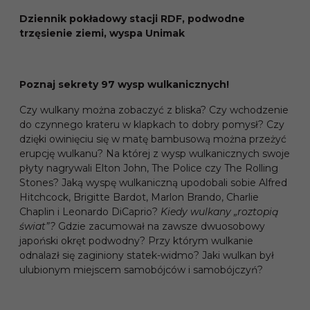
Dziennik pokładowy stacji RDF, podwodne
trzęsienie ziemi, wyspa Unimak
Poznaj sekrety 97 wysp wulkanicznych!
Czy wulkany można zobaczyć z bliska? Czy wchodzenie
do czynnego krateru w klapkach to dobry pomysł? Czy
dzięki owinięciu się w matę bambusową można przeżyć
erupcję wulkanu? Na której z wysp wulkanicznych swoje
płyty nagrywali Elton John, The Police czy The Rolling
Stones? Jaką wyspę wulkaniczną upodobali sobie Alfred
Hitchcock, Brigitte Bardot, Marlon Brando, Charlie
Chaplin i Leonardo DiCaprio?
Kiedy wulkany „roztopią
świat”?
Gdzie zacumował na zawsze dwuosobowy
japoński okręt podwodny? Przy którym wulkanie
odnalazł się zaginiony statek-widmo? Jaki wulkan był
ulubionym miejscem samobójców i samobójczyń?