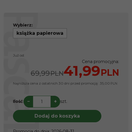
Wybierz:
książka papierowa
Już od:
Cena promocyjna
:
41,99
PLN
69,99
PLN
Najniższa cena z ostatnich 30 dni przed promocją:
35,00
PLN
−
+
Ilość
:
szt.
Dodaj do koszyka
Promocja do dnia
:
2026-08-31