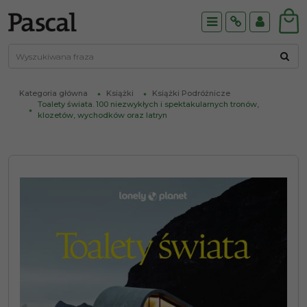
Menu
Info
Panel
Kategoria główna
Książki
Książki Podróżnicze
Toalety świata. 100 niezwykłych i spektakularnych tronów,
klozetów, wychodków oraz latryn
<
>