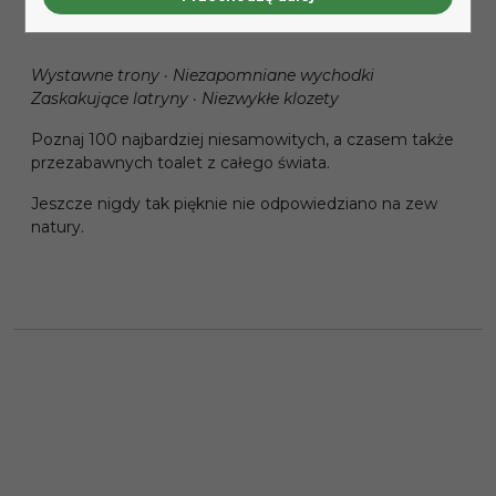
Wystawne trony · Niezapomniane wychodki
Zaskakujące latryny · Niezwykłe klozety
Poznaj 100 najbardziej niesamowitych, a czasem także
przezabawnych toalet z całego świata.
Jeszcze nigdy tak pięknie nie odpowiedziano na zew
natury.