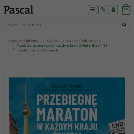
Menu
Info
Panel
Kategoria główna
Książki
Książki Podróżnicze
Przebiegnę maraton w każdym kraju świata! Etap 1: 66
maratonów w 66 krajach