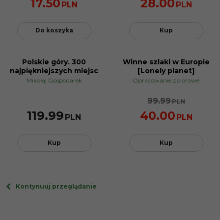
17.50
28.00
PLN
PLN
Do koszyka
Kup
Polskie góry. 300
Winne szlaki w Europie
PROMOCJA
najpiękniejszych miejsc
[Lonely planet]
Mikołaj Gospodarek
Opracowanie zbiorowe
99.99
PLN
119.99
40.00
PLN
PLN
Kup
Kup
Kontynuuj przeglądanie