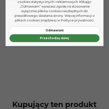
Dzięki tej książce przekonasz się, że czasem trzeba
cookies statystycznych i reklamowych. Klikając
postawić wszystko na jedną kartę, aby osiągnąć swój
„Odmawiam” wyrażasz zgodę na stosowanie
cel. Bo jak twierdzi autor: od życia dostaniesz tyle, na ile
wyłącznie plików cookies niezbędnych do
prawidłowego działania strony. Więcej informacji o
się odważysz!
plikach cookies znajdziesz w Polityce prywatności.
A ty, podejmiesz ryzyko?
Odmawiam
Przechodzę dalej
Kupujący ten produkt