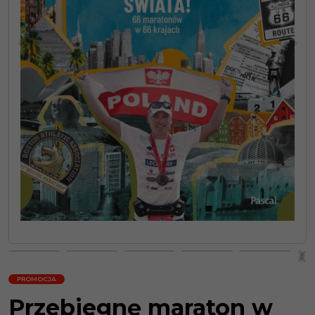
<
>
>
<
PROMOCJA
Przebiegnę maraton w