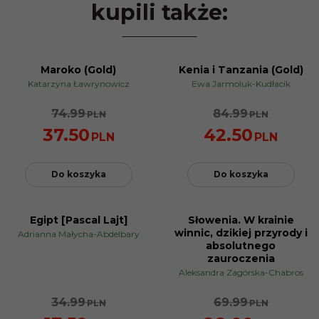
kupili także:
Maroko (Gold)
Kenia i Tanzania (Gold)
PROMOCJA
PROMOCJA
Katarzyna Ławrynowicz
Ewa Jarmoluk-Kudłacik
74.99
84.99
PLN
PLN
37.50
42.50
PLN
PLN
Do koszyka
Do koszyka
Egipt [Pascal Lajt]
Słowenia. W krainie
PROMOCJA
PROMOCJA
winnic, dzikiej przyrody i
Adrianna Małycha-Abdelbary
absolutnego
zauroczenia
Aleksandra Zagórska-Chabros
34.99
69.99
PLN
PLN