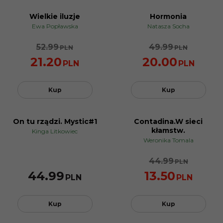
Wielkie iluzje
Hormonia
PROMOCJA
PROMOCJA
Ewa Popławska
Natasza Socha
52.99
49.99
PLN
PLN
21.20
20.00
PLN
PLN
Kup
Kup
On tu rządzi. Mystic#1
Contadina.W sieci
PROMOCJA
kłamstw.
Kinga Litkowiec
Weronika Tomala
44.99
PLN
44.99
13.50
PLN
PLN
Kup
Kup