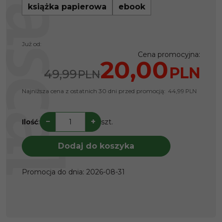
książka papierowa
ebook
Już od:
Cena promocyjna
:
20,00
PLN
49,99
PLN
Najniższa cena z ostatnich 30 dni przed promocją:
44,99
PLN
−
+
Ilość
:
szt.
Dodaj do koszyka
Promocja do dnia
:
2026-08-31