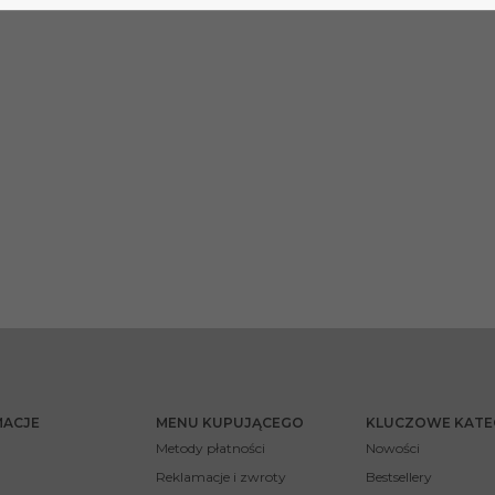
MACJE
MENU KUPUJĄCEGO
KLUCZOWE KATE
Metody płatności
Nowości
Reklamacje i zwroty
Bestsellery