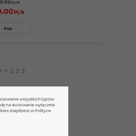
9.99
PLN
0.00
PLN
Kup
W
Y
Z
Ż
Ź
stosowanie wszystkich typów
odę na stosowanie wyłącznie
kies znajdziesz w Polityce