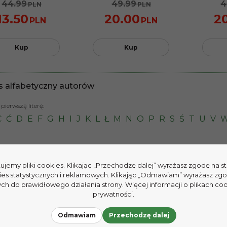
44.99
49.99
4
PLN
PLN
13.50
20.00
2
PLN
PLN
Kup
Kup
s alfabetyczny autorów
pierwszą literę:
C
Ć
D
E
F
G
H
I
J
K
L
Ł
M
N
O
P
R
S
Ś
T
U
V
tujemy pliki cookies. Klikając „Przechodzę dalej” wyrażasz zgodę na 
ies statystycznych i reklamowych. Klikając „Odmawiam” wyrażasz zg
h do prawidłowego działania strony. Więcej informacji o plikach coo
prywatności.
Odmawiam
Przechodzę dalej