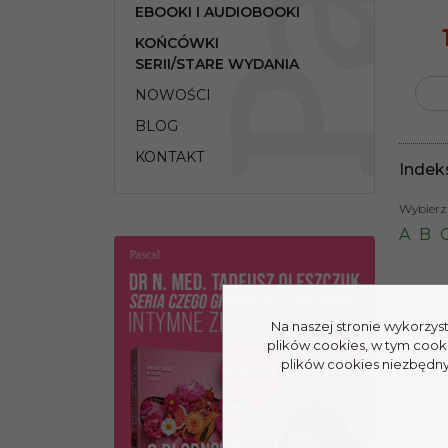
EBOOKI I AUDIOBOOKI
KOŃCÓWKI
SERII/STARE WYDANIA
NOWOŚCI
BLOG
KONTAKT
Indek
Wybierz 
A
B
Na naszej stronie wykorzys
plików cookies, w tym cook
plików cookies niezbędnyc