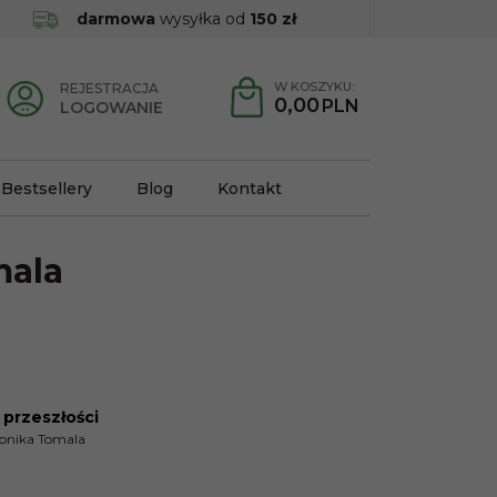
darmowa
wysyłka od
150 zł
W KOSZYKU:
REJESTRACJA
0,00
PLN
LOGOWANIE
Bestsellery
Blog
Kontakt
ala
 przeszłości
A
onika Tomala