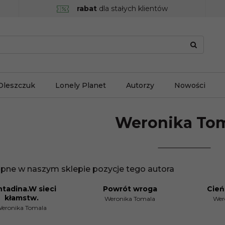
rabat
dla stałych klientów
Oleszczuk
Lonely Planet
Autorzy
Nowości
Weronika
Tom
pne w naszym sklepie pozycje tego autora
tadina.W sieci
Powrót wroga
Cień
CJA
PROMOCJA
PROMOCJ
kłamstw.
Weronika Tomala
Wer
eronika Tomala