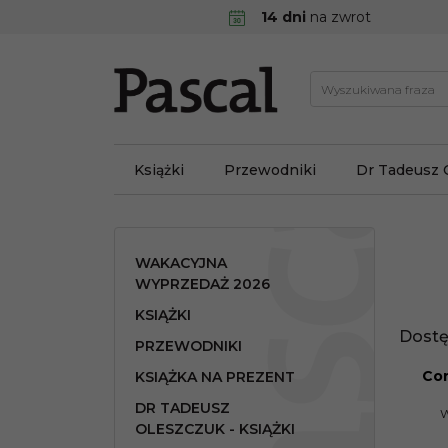
14 dni
na zwrot
Książki
Przewodniki
Dr Tadeusz 
WAKACYJNA
WYPRZEDAŻ 2026
KSIĄŻKI
Dostę
PRZEWODNIKI
Con
KSIĄŻKA NA PREZENT
PROMO
DR TADEUSZ
W
OLESZCZUK - KSIĄŻKI