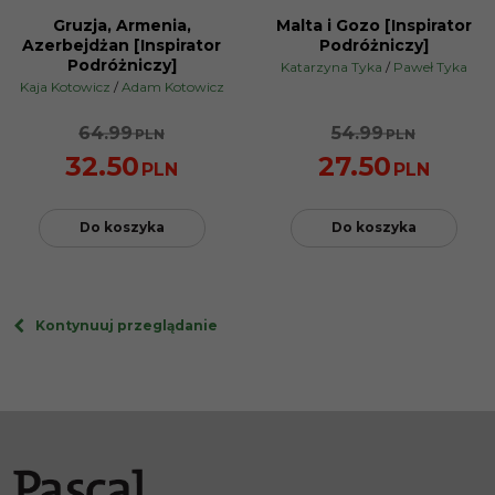
Gruzja, Armenia,
Malta i Gozo [Inspirator
PROMOCJA
NOWOŚĆ
Azerbejdżan [Inspirator
Podróżniczy]
PROMOCJA
Podróżniczy]
Katarzyna Tyka
/
Paweł Tyka
Kaja Kotowicz
/
Adam Kotowicz
64.99
54.99
PLN
PLN
32.50
27.50
PLN
PLN
Do koszyka
Do koszyka
Kontynuuj przeglądanie