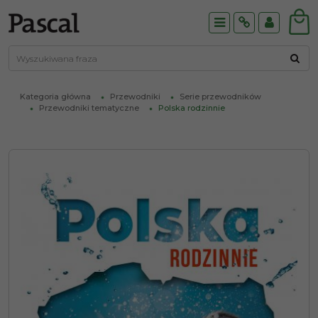
Menu
Info
Panel
Kategoria główna
Przewodniki
Serie przewodników
Przewodniki tematyczne
Polska rodzinnie