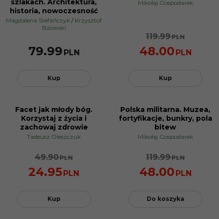
szlakach. Architektura,
Mikołaj Gospodarek
historia, nowoczesność
Magdalena Stefańczyk
/
Krzysztof
Bzowski
119.99
PLN
79.99
48.00
PLN
PLN
Kup
Kup
Facet jak młody bóg.
Polska militarna. Muzea,
BESTSELLER
PROMOCJA
Korzystaj z życia i
fortyfikacje, bunkry, pola
PROMOCJA
zachowaj zdrowie
bitew
Tadeusz Oleszczuk
Mikołaj Gospodarek
49.90
119.99
PLN
PLN
24.95
48.00
PLN
PLN
Kup
Do koszyka