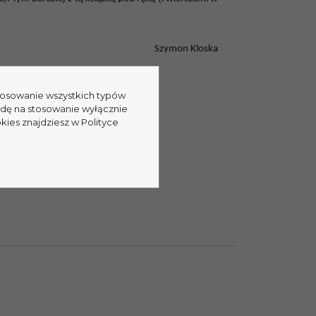
Szymon Kloska
stosowanie wszystkich typów
odę na stosowanie wyłącznie
kies znajdziesz w Polityce