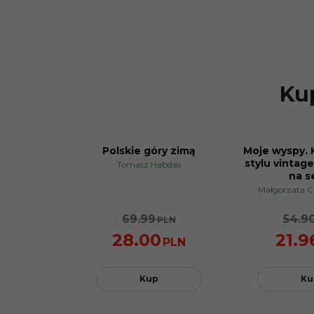
Kup
Polskie góry zimą
Moje wyspy. 
PROMOCJA
PROMOCJA
stylu vintage
Tomasz Habdas
na s
Małgorzata 
69.99
54.9
PLN
28.00
21.9
PLN
Kup
Ku