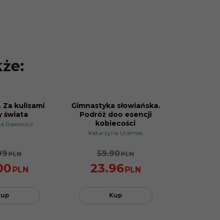
kże:
 Za kulisami
Gimnastyka słowiańska.
PROMOCJA
y świata
Podróż doo esencji
kobiecości
ra Rakowicz
Katarzyna Uramek
99
59.90
PLN
PLN
00
23.96
PLN
PLN
Kup
Kup