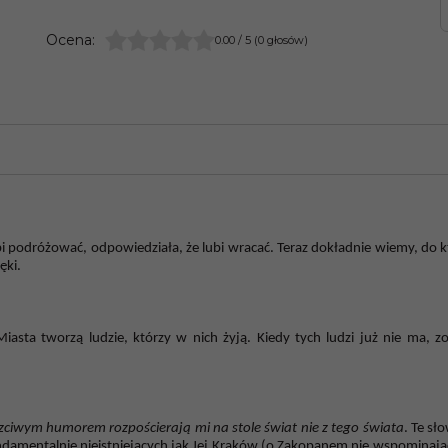
Ocena
:
0.00
/
5
(
0
głosów)
 podróżować, odpowiedziała, że lubi wracać. Teraz dokładnie wiemy, do któ
ęki.
Miasta tworzą ludzie, którzy w nich żyją. Kiedy tych ludzi już nie ma, z
czciwym humorem rozpościerają mi na stole świat nie z tego świata
. Te s
damentalnie nieistniejących jak Jej Kraków
(o Zakopanem nie wspominając)