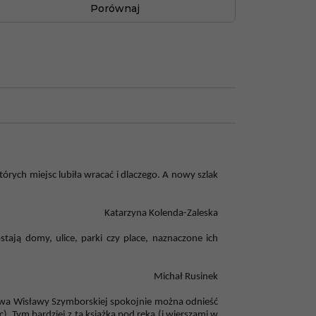
Porównaj
rych miejsc lubiła wracać i dlaczego. A nowy szlak
Katarzyna Kolenda-Zaleska
ostają domy, ulice, parki czy place, naznaczone ich
Michał Rusinek
łowa Wisławy
Szymborskiej spokojnie można odnieść
. Tym bardziej z tą książką pod ręką
(i wierszami w