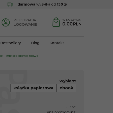
darmowa
wysyłka od
150 zł
W KOSZYKU:
REJESTRACJA
0,00
PLN
LOGOWANIE
Bestsellery
Blog
Kontakt
kiej – miejsca obowiązkowe
Wybierz:
książka papierowa
ebook
Już od:
Cena promocyjna
: