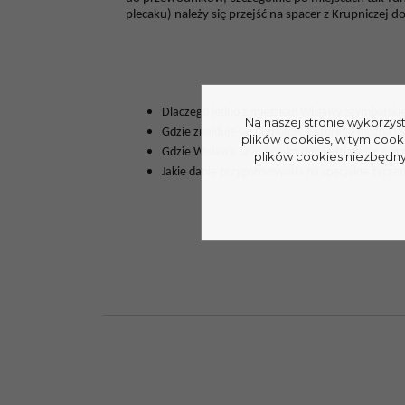
plecaku) należy się przejść na spacer z Krupniczej
do
Dlaczego jedno z mieszkań Wisławy Szymborskie
Na naszej stronie wykorzys
Gdzie znajduje się domofon, z którego można u
plików cookies, w tym cook
Gdzie Wisława Szymborska dowiedziała się o pr
plików cookies niezbędnyc
Jakie danie przygotowywała na specjalne życze