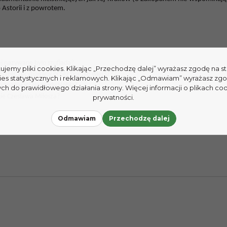
 Astorii i z powrotem.
j nazywane było szufladą?
tujemy pliki cookies. Klikając „Przechodzę dalej” wyrażasz zgodę na 
słyszeć recytowany przez poetkę wiersz?
ies statystycznych i reklamowych. Klikając „Odmawiam” wyrażasz zg
zyznaniu jej Nagrody Nobla?
h do prawidłowego działania strony. Więcej informacji o plikach coo
nie Czesława Miłosza?
prywatności.
Odmawiam
Przechodzę dalej