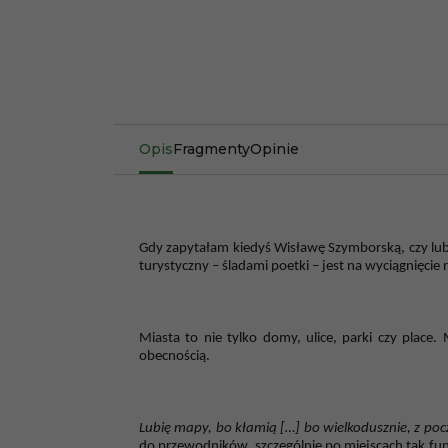
Opis
Fragmenty
Opinie
Gdy zapytałam kiedyś Wisławę Szymborską, czy lubi
turystyczny – śladami poetki – jest na wyciągnięcie r
Miasta to nie tylko domy, ulice, parki czy place. 
obecnością.
Lubię mapy, bo kłamią […] bo wielkodusznie, z po
do przewodników, szczególnie
po miejscach tak fun