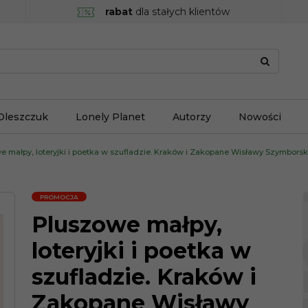
rabat
dla stałych klientów
Oleszczuk
Lonely Planet
Autorzy
Nowości
e małpy, loteryjki i poetka w szufladzie. Kraków i Zakopane Wisławy Szymbors
PROMOCJA
Pluszowe małpy,
loteryjki i poetka w
szufladzie. Kraków i
Zakopane Wisławy