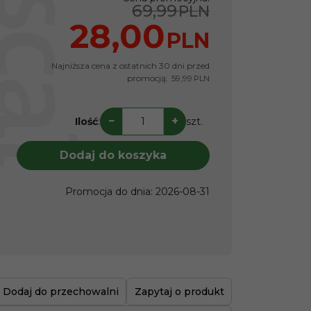
69,99
PLN
28,00
PLN
Najniższa cena z ostatnich 30 dni przed
promocją:
59,99
PLN
−
+
Ilość
:
szt.
Dodaj do koszyka
Promocja do dnia
:
2026-08-31
Dodaj do przechowalni
Zapytaj o produkt