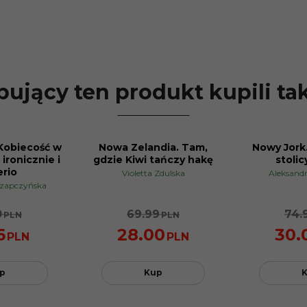
ujący ten produkt kupili ta
Kobiecość w
Nowa Zelandia. Tam,
Nowy Jork.
PROMOCJA
PROMOCJA
 ironicznie i
gdzie Kiwi tańczy hakę
stolic
erio
Violetta Zdulska
Aleksand
Czapczyńska
0
69.99
74.
PLN
PLN
6
28.00
30.
PLN
PLN
p
Kup