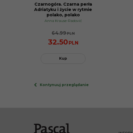
Czarnogóra. Czarna perła
NOWOŚĆ
Adriatyku i życie w rytmie
PROMOCJA
polako, polako
Anna Krause-Radović
64.99
PLN
32.50
PLN
Kup
Kontynuuj przeglądanie