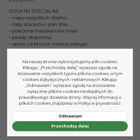
DODATKI SPECJALNE
– mapy wszystkich dzielnic
– trasy spacerów i plan dnia
– polecenia mieszkańców miast
– porady ekspertów
– opinie, na których możesz polegać
Na naszej stronie wykorzystujemy pliki cookies.
Klikając „Przechodzę dalej” wyrażasz zgodę na
stosowanie wszystkich typów plików cookies, w tym
cookies statystycznych i reklamowych. Klikając
„Odmawiam” wyrażasz zgodę na stosowanie
wyłącznie plików cookies niezbędnych do
prawidłowego działania strony. Więcej informacji o
plikach cookies znajdziesz w Polityce prywatności.
Odmawiam
Przechodzę dalej