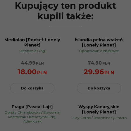
Kupujący ten produkt
kupili także:
Mediolan [Pocket Lonely
Islandia pełna wrażeń
PROMOCJA
PROMOCJA
Planet]
[Lonely Planet]
Stephanie Ong
Opracowanie zbiorowe
44.99
74.90
PLN
PLN
18.00
29.96
PLN
PLN
Do koszyka
Do koszyka
Praga [Pascal Lajt]
Wyspy Kanaryjskie
PROMOCJA
PROMOCJA
[Lonely Planet]
Dorota Chmielewska
/
Sławomir
Adamczak
/
Katarzyna Firlej-
Lucy Corne
/
Josephine Quintero
Adamczak