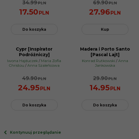
34.99
69.90
PLN
PLN
17.50
27.96
PLN
PLN
Do koszyka
Kup
Cypr [Inspirator
Madera i Porto Santo
PROMOCJA
PROMOCJA
Podróżniczy]
[Pascal Lajt]
Iwona Hajduczek
/
Maria Zofia
Konrad Rutkowski
/
Anna
Christou
/
Anna Szaleńcowa
Jankowska
49.90
29.90
PLN
PLN
24.95
14.95
PLN
PLN
Do koszyka
Do koszyka
Kontynuuj przeglądanie