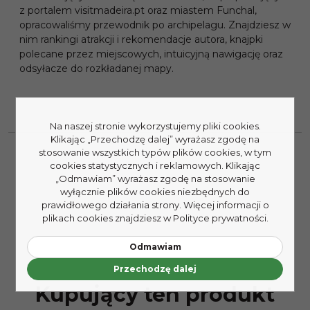
z portalem visitmadeira.pt oraz miastem Funchal,
opracowaliśmy przewodnik po archipelagu. Znajdziesz w
nim rankingi atrakcji i rekomendacje autora, knajpki
polecane przez miejscowych, intuicyjną nawigację oraz
odsyłacze do rozkładanej mapy.
Na naszej stronie wykorzystujemy pliki cookies.
Klikając „Przechodzę dalej” wyrażasz zgodę na
stosowanie wszystkich typów plików cookies, w tym
cookies statystycznych i reklamowych. Klikając
„Odmawiam” wyrażasz zgodę na stosowanie
wyłącznie plików cookies niezbędnych do
prawidłowego działania strony. Więcej informacji o
plikach cookies znajdziesz w Polityce prywatności.
Odmawiam
Przechodzę dalej
Kupujący ten produkt