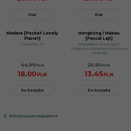
Kup
Kup
Madera [Pocket Lonely
Hongkong i Makau
PROMOCJA
PROMOCJA
Planet]
[Pascal Lajt]
Duca Marc Di
Magdalena Jankowska
/
Małgorzata Kocańda
/
Katarzyna
Urbaniak
44.99
26.90
PLN
PLN
18.00
13.45
PLN
PLN
Do koszyka
Do koszyka
Kontynuuj przeglądanie