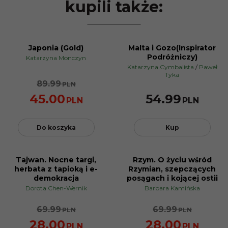
kupili także:
Japonia (Gold)
Malta i Gozo(Inspirator
PROMOCJA
Podróżniczy)
Katarzyna Monczyn
Katarzyna Cymbalista
/
Paweł
Tyka
89.99
PLN
45.00
54.99
PLN
PLN
Do koszyka
Kup
Tajwan. Nocne targi,
Rzym. O życiu wśród
PROMOCJA
PROMOCJA
herbata z tapioką i e-
Rzymian, szepczących
demokracja
posągach i kojącej ostii
Dorota Chen-Wernik
Barbara Kamińska
69.99
69.99
PLN
PLN
28.00
28.00
PLN
PLN