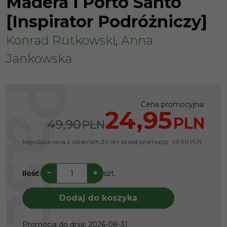
Madera i Porto Santo
[Inspirator Podróżniczy]
Konrad Rutkowski
,
Anna
Jankowska
Cena promocyjna
:
24,95
PLN
49,90
PLN
Najniższa cena z ostatnich 30 dni przed promocją:
49,90
PLN
−
+
Ilość
:
szt.
Dodaj do koszyka
Promocja do dnia
:
2026-08-31