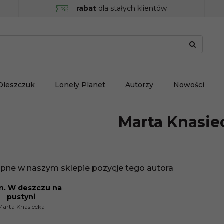
rabat
dla stałych klientów
Oleszczuk
Lonely Planet
Autorzy
Nowości
Marta
Knasie
pne w naszym sklepie pozycje tego autora
. W deszczu na
CJA
pustyni
Marta Knasiecka