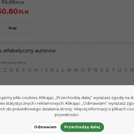
76.99
PLN
30.80
PLN
Kup
s alfabetyczny autorów
pierwszą literę:
C
Ć
D
E
F
G
H
I
J
K
L
Ł
M
N
O
P
R
S
Ś
T
U
V
tujemy pliki cookies. Klikając „Przechodzę dalej” wyrażasz zgodę na 
ies statystycznych i reklamowych. Klikając „Odmawiam” wyrażasz zg
h do prawidłowego działania strony. Więcej informacji o plikach coo
prywatności.
Odmawiam
Przechodzę dalej