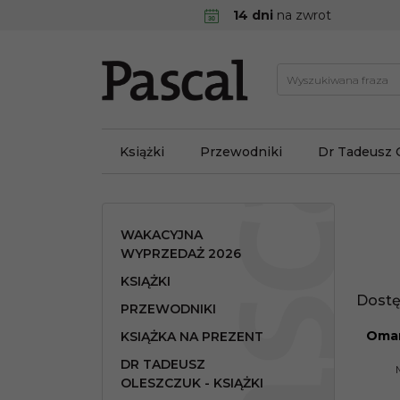
14 dni
na zwrot
Książki
Przewodniki
Dr Tadeusz 
WAKACYJNA
WYPRZEDAŻ 2026
KSIĄŻKI
Dostę
PRZEWODNIKI
Oman
KSIĄŻKA NA PREZENT
PROMO
DR TADEUSZ
OLESZCZUK - KSIĄŻKI