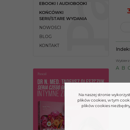
EBOOKI I AUDIOBOOKI
KOŃCÓWKI
SERII/STARE WYDANIA
NOWOŚCI
BLOG
KONTAKT
Indek
Wybierz 
A
B
Na naszej stronie wykorzys
plików cookies, w tym cook
plików cookies niezbędnyc