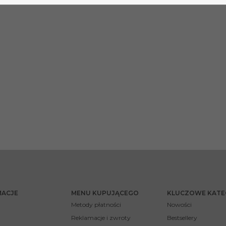
MACJE
MENU KUPUJĄCEGO
KLUCZOWE KATE
Metody płatności
Nowości
Reklamacje i zwroty
Bestsellery