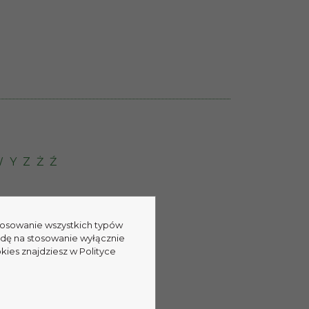
W
Y
Z
Ż
Ź
stosowanie wszystkich typów
odę na stosowanie wyłącznie
kies znajdziesz w Polityce