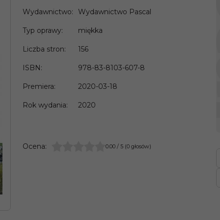
Wydawnictwo
:
Wydawnictwo Pascal
Typ oprawy
:
miękka
Liczba stron
:
156
ISBN
:
978-83-8103-607-8
Premiera
:
2020-03-18
Rok wydania
:
2020
Ocena
:
0.00
/
5
(
0
głosów)