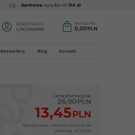
darmowa
wysyłka od
150 zł
W KOSZYKU:
REJESTRACJA
0,00
PLN
LOGOWANIE
Bestsellery
Blog
Kontakt
Cena promocyjna
:
26,90
PLN
13,45
PLN
Najniższa cena z ostatnich 30 dni przed
promocją:
10,76
PLN