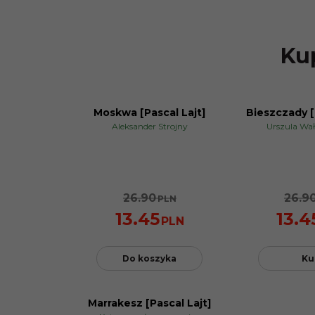
Kup
Moskwa [Pascal Lajt]
Bieszczady [
PROMOCJA
PROMOCJA
Aleksander Strojny
Urszula Wa
26.90
26.9
PLN
13.45
13.4
PLN
Do koszyka
Ku
Marrakesz [Pascal Lajt]
PROMOCJA