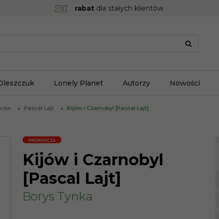
rabat
dla stałych klientów
Oleszczuk
Lonely Planet
Autorzy
Nowości
ików
Pascal Lajt
Kijów i Czarnobyl [Pascal Lajt]
PROMOCJA
Kijów i Czarnobyl
[Pascal Lajt]
Borys Tynka