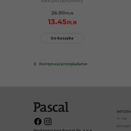
Katarzyna Ławrynowicz
26.90
PLN
13.45
PLN
Do koszyka
Kontynuuj przeglądanie
INFOR
O nas
Kontakt
Wydawnictwo Pascal Sp. z o.o.