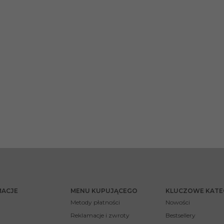
MACJE
MENU KUPUJĄCEGO
KLUCZOWE KATE
Metody płatności
Nowości
Reklamacje i zwroty
Bestsellery