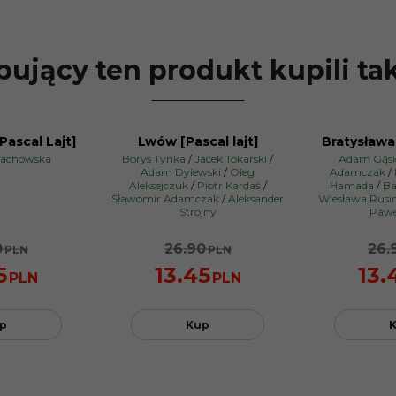
ujący ten produkt kupili ta
Pascal Lajt]
Lwów [Pascal lajt]
Bratysława 
PROMOCJA
PROMOCJA
łachowska
Borys Tynka
/
Jacek Tokarski
/
Adam Gąsi
Adam Dylewski
/
Oleg
Adamczak
/
Aleksejczuk
/
Piotr Kardaś
/
Hamada
/
Ba
Sławomir Adamczak
/
Aleksander
Wiesława Rusi
Strojny
Pawe
0
26.90
26.
PLN
PLN
5
13.45
13.
PLN
PLN
p
Kup