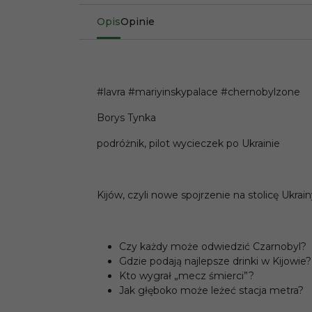
Opis
Opinie
#lavra #mariyinskypalace #chernobylzone
Borys Tynka
podróżnik, pilot wycieczek po Ukrainie
Kijów, czyli nowe spojrzenie na stolicę Ukr
Czy każdy może odwiedzić Czarnobyl?
Gdzie podają najlepsze drinki w Kijowie?
Kto wygrał „mecz śmierci”?
Jak głęboko może leżeć stacja metra?