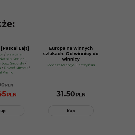
kże:
[Pascal Lajt]
Europa na winnych
szlakach. Od winnicy do
or
/
Sławomir
Natalia Konicz-
winnicy
rtosz Sadulski
/
Tomasz Prange-Barczyński
n
/
Paweł Klimek
/
ł Kanik
90
PLN
45
31.50
PLN
PLN
Kup
Kup