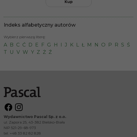
Kup
Indeks alfabetyczny autorów
Wybierz pierwszą literę:
A
B
C
Ć
D
E
F
G
H
I
J
K
L
Ł
M
N
O
P
R
S
Ś
T
U
V
W
Y
Z
Ż
Ź
Wydawnictwo Pascal Sp. z o.o.
ul. Zapora 25, 43-382 Bielsko-Biała
NIP 521-29-68-973
tel. +48 33 82 82 828