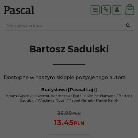
Menu
Info
Panel
Bartosz
Sadulski
Dostępne w naszym sklepie pozycje tego autora
Bratysława [Pascal Lajt]
PROMOCJA
Adam Gąsior
/
Sławomir Adamczak
/
Natalia Konicz-Hamada
/
Bartosz
Sadulski
/
Wiesława Rusin
/
Paweł Klimek
/
Paweł Kanik
26.90
PLN
13.45
PLN