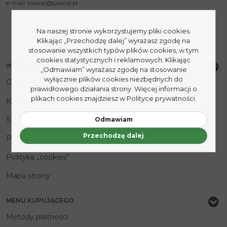
e-mail:
pascal@pascal.pl
Na naszej stronie wykorzystujemy pliki cookies.
Klikając „Przechodzę dalej” wyrażasz zgodę na
stosowanie wszystkich typów plików cookies, w tym
cookies statystycznych i reklamowych. Klikając
INFORMACJE
„Odmawiam” wyrażasz zgodę na stosowanie
wyłącznie plików cookies niezbędnych do
O nas
prawidłowego działania strony. Więcej informacji o
plikach cookies znajdziesz w Polityce prywatności.
Kontakt
Sygnaliści
Odmawiam
Przechodzę dalej
Polityka prywatności
Polityka „cookies”
Mapa strony
MENU KUPUJĄCEGO
Metody płatności