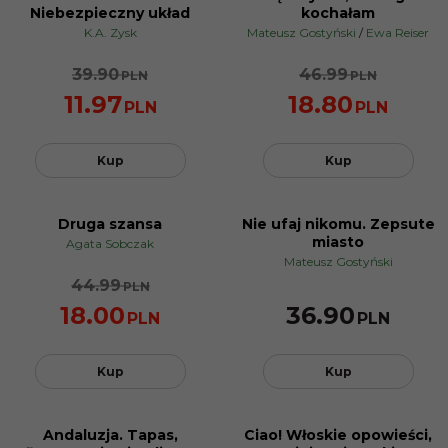
PROMOCJA
PROMOCJA
Niebezpieczny układ
kochałam
K.A. Zysk
Mateusz Gostyński
/
Ewa Reiser
39.90
46.99
PLN
PLN
11.97
18.80
PLN
PLN
Kup
Kup
Druga szansa
Nie ufaj nikomu. Zepsute
PROMOCJA
miasto
Agata Sobczak
Mateusz Gostyński
44.99
PLN
18.00
36.90
PLN
PLN
Kup
Kup
Andaluzja. Tapas,
Ciao! Włoskie opowieści,