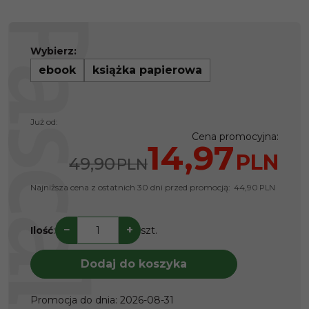
Wybierz:
ebook
książka papierowa
Już od:
Cena promocyjna
:
14,97
PLN
49,90
PLN
Najniższa cena z ostatnich 30 dni przed promocją:
44,90
PLN
−
+
Ilość
:
szt.
Dodaj do koszyka
Promocja do dnia
:
2026-08-31