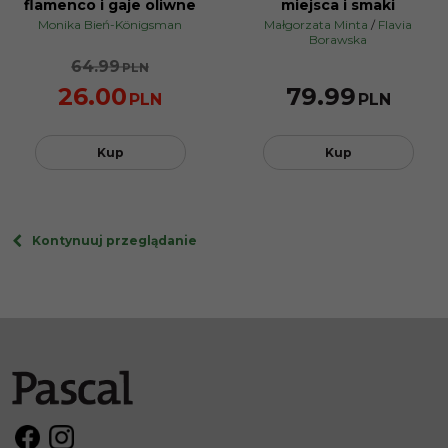
PROMOCJA
flamenco i gaje oliwne
miejsca i smaki
Monika Bień-Königsman
Małgorzata Minta
/
Flavia
Borawska
64.99
PLN
26.00
79.99
PLN
PLN
Kup
Kup
Kontynuuj przeglądanie