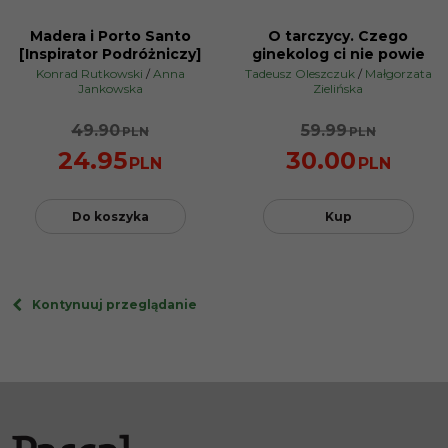
Madera i Porto Santo
O tarczycy. Czego
PROMOCJA
BESTSELLER
[Inspirator Podróżniczy]
ginekolog ci nie powie
PROMOCJA
Konrad Rutkowski
/
Anna
Tadeusz Oleszczuk
/
Małgorzata
Jankowska
Zielińska
49.90
59.99
PLN
PLN
24.95
30.00
PLN
PLN
Do koszyka
Kup
Kontynuuj przeglądanie