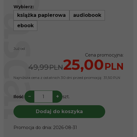
Wybierz:
książka papierowa
audiobook
ebook
Już od:
Cena promocyjna
:
25,00
PLN
49,99
PLN
Najniższa cena z ostatnich 30 dni przed promocją:
31,50
PLN
−
+
Ilość
:
szt.
Dodaj do koszyka
Promocja do dnia
:
2026-08-31