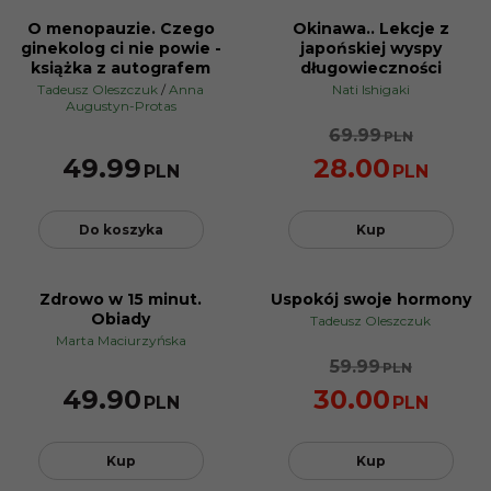
O menopauzie. Czego
Okinawa.. Lekcje z
PROMOCJA
ginekolog ci nie powie -
japońskiej wyspy
książka z autografem
długowieczności
Tadeusz Oleszczuk
/
Anna
Nati Ishigaki
Augustyn-Protas
69.99
PLN
49.99
28.00
PLN
PLN
Do koszyka
Kup
Zdrowo w 15 minut.
Uspokój swoje hormony
NOWOŚĆ
Obiady
Tadeusz Oleszczuk
PROMOCJA
Marta Maciurzyńska
59.99
PLN
49.90
30.00
PLN
PLN
Kup
Kup