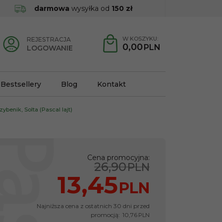
darmowa
wysyłka od
150 zł
W KOSZYKU:
REJESTRACJA
0,00
PLN
LOGOWANIE
Bestsellery
Blog
Kontakt
ybenik, Solta (Pascal lajt)
Cena promocyjna
:
26,90
PLN
13,45
PLN
Najniższa cena z ostatnich 30 dni przed
promocją:
10,76
PLN