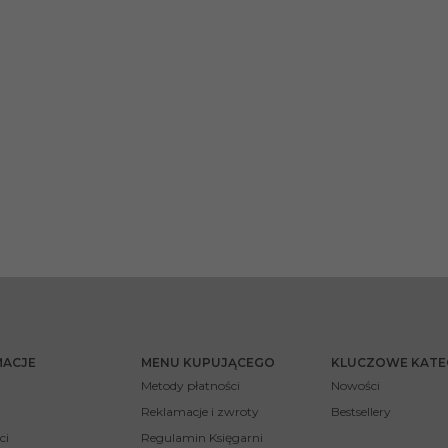
MACJE
MENU KUPUJĄCEGO
KLUCZOWE KATE
Metody płatności
Nowości
Reklamacje i zwroty
Bestsellery
ci
Regulamin Księgarni