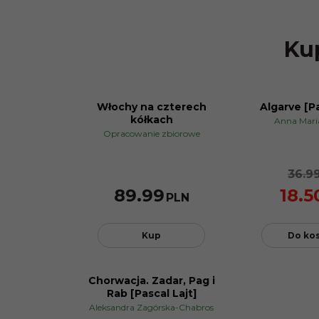
Kup
Włochy na czterech
Algarve [Pa
PROMOCJA
kółkach
Anna Mari
Opracowanie zbiorowe
36.9
89.99
18.5
PLN
Kup
Do ko
Chorwacja. Zadar, Pag i
PROMOCJA
Rab [Pascal Lajt]
Aleksandra Zagórska-Chabros