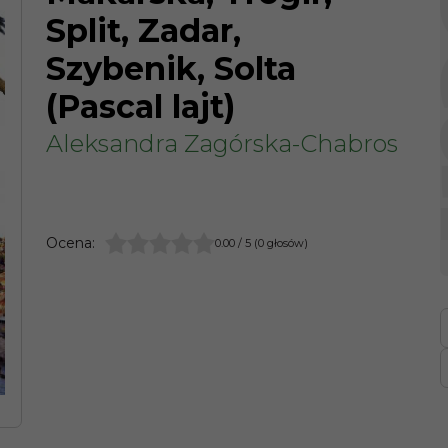
Split, Zadar,
Szybenik, Solta
(Pascal lajt)
Aleksandra Zagórska-Chabros
Ocena
:
0.00
/
5
(
0
głosów)