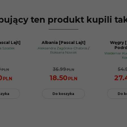
ujący ten produkt kupili ta
scal Lajt]
Albania [Pascal Lajt]
Węgry [
PROMOCJA
PROMOCJA
Podró
a Szostek
Aleksandra Zagórska-Chabros
/
Roksana Nowak
Waldemar Ku
Ko
9
36.99
54.
PLN
PLN
0
18.50
27.
PLN
PLN
szyka
Do koszyka
Do k