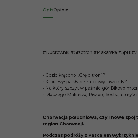
Opis
Opinie
#Dubrownik #Graotron #Makarska #Split #Z
• Gdzie kręcono „Grę o tron”?
• Która wyspa słynie z uprawy lawendy?
• Na który szczyt w paśmie gór Bikovo m
• Dlaczego Makarską Riwierę kochają turyści
Chorwacja południowa, czyli nowe spoj
region Chorwacji.
Podczas podróży z Pascalem wykrzyknie