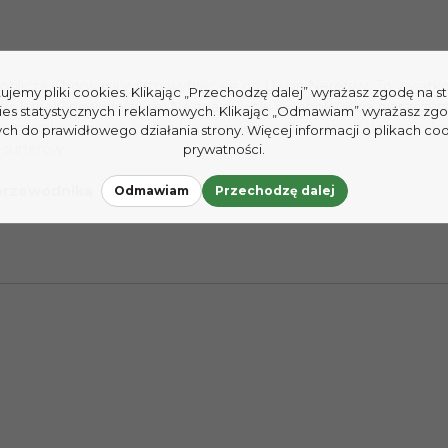
licza Chorwacji warto wybrać się do Ujścia Neretwy. To wyjątko
tujemy pliki cookies. Klikając „Przechodzę dalej” wyrażasz zgodę na 
kanały nawadniające. Na znajdującej się obok ujścia piaszczyst
ies statystycznych i reklamowych. Klikając „Odmawiam” wyrażasz zg
morskie sprawia, że to idealne miejsce dla rodzin z dziećmi. Je
h do prawidłowego działania strony. Więcej informacji o plikach coo
esurferów.
prywatności.
 przewodnika
Odmawiam
Przechodzę dalej