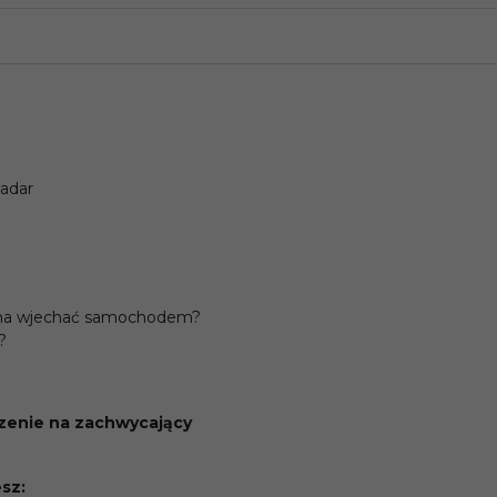
adar
ożna wjechać samochodem?
?
rzenie na zachwycający
sz: