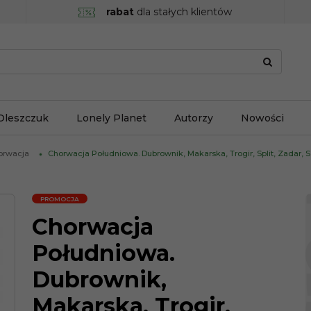
rabat
dla stałych klientów
Oleszczuk
Lonely Planet
Autorzy
Nowości
orwacja
Chorwacja Południowa. Dubrownik, Makarska, Trogir, Split, Zadar, Sz
PROMOCJA
Chorwacja
Południowa.
Dubrownik,
Makarska, Trogir,