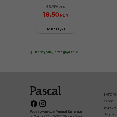
36.99
PLN
18.50
PLN
Do koszyka
Kontynuuj przeglądanie
INFOR
O nas
Kontakt
Wydawnictwo Pascal Sp. z o.o.
Sygnaliś
ul. Zapora 25, 43-382 Bielsko-Biała