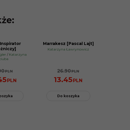
kże:
Inspirator
Marrakesz [Pascal Lajt]
PROMOCJA
żniczy]
Katarzyna Ławrynowicz
gler
/
Katarzyna
ciuba
90
26.90
PLN
PLN
45
13.45
PLN
PLN
oszyka
Do koszyka