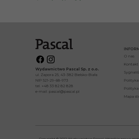
INFOR
O nas
Kontakt
Wydawnictwo Pascal Sp. z o.o.
Sygnaliś
ul. Zapora 25, 43-382 Bielsko-Biała
NIP 521-29-68-973
Polityk
tel. +48 33 82 82 828
Polityka
e-mail:
pascal@pascal.pl
Mapa st