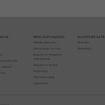
MACJE
MENU KUPUJĄCEGO
KLUCZOWE KATE
Metody płatności
Nowości
Reklamacje i zwroty
Bestsellery
ci
Regulamin Księgarni
Internetowej
a prywatności
Regulamin strony
 „cookies”
Rejestracja
rony
Złóż reklamację
Logowanie