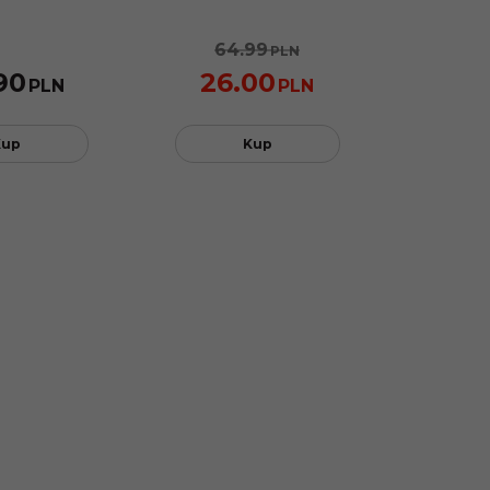
64.99
PLN
90
26.00
PLN
PLN
Kup
Kup