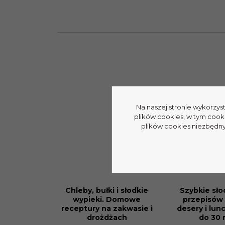
Na naszej stronie wykorzys
plików cookies, w tym cook
plików cookies niezbędnyc
Chleby, bułki i słodkie
Szybkie sło
PROMOCJA
wypieki. Domowe
przepisów 
receptury na zakwasie i
desery i lun
drożdżach
do 30 