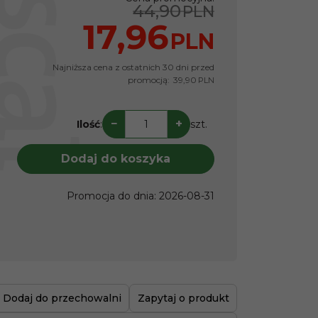
44,90
PLN
17,96
PLN
Najniższa cena z ostatnich 30 dni przed
promocją:
39,90
PLN
−
+
Ilość
:
szt.
Dodaj do koszyka
Promocja do dnia
:
2026-08-31
Dodaj do przechowalni
Zapytaj o produkt