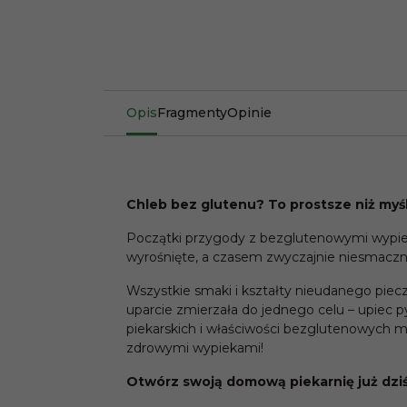
Opis
Fragmenty
Opinie
Chleb bez glutenu? To prostsze niż myśl
Początki przygody z bezglutenowymi wypiek
wyrośnięte, a czasem zwyczajnie niesmaczn
Wszystkie smaki i kształty nieudanego piecz
uparcie zmierzała do jednego celu – upiec py
piekarskich i właściwości bezglutenowych mą
zdrowymi wypiekami!
Otwórz swoją domową piekarnię już dziś