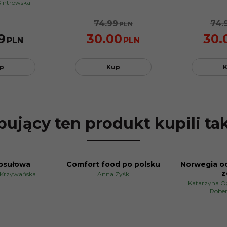
Gintrowska
74.99
74.
PLN
9
30.00
30.
PLN
PLN
p
Kup
ujący ten produkt kupili ta
psułowa
Comfort food po polsku
Norwegia o
PROMOCJA
z
Krzywańska
Anna Zyśk
Katarzyna Og
Rober