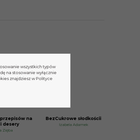
stosowanie wszystkich typów
odę na stosowanie wyłącznie
kies znajdziesz w Polityce
 przepisów na
BezCukrowe słodkościi
PROMOCJA
 i desery
Izabela Adamek
a Zięba