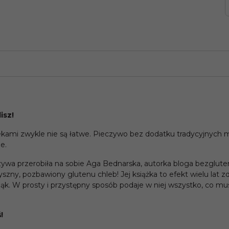
isz!
ami zwykle nie są łatwe. Pieczywo bez dodatku tradycyjnych 
e.
ywa przerobiła na sobie Aga Bednarska, autorka bloga bezgluten
szny, pozbawiony glutenu chleb! Jej książka to efekt wielu lat z
k. W prosty i przystępny sposób podaje w niej wszystko, co musi
!