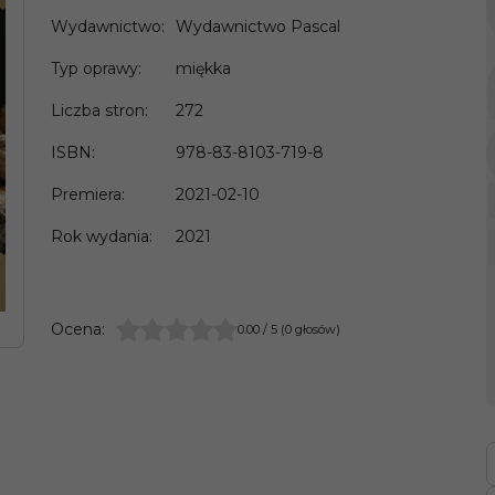
Wydawnictwo
:
Wydawnictwo Pascal
Typ oprawy
:
miękka
Liczba stron
:
272
ISBN
:
978-83-8103-719-8
Premiera
:
2021-02-10
Rok wydania
:
2021
Ocena
:
0.00
/
5
(
0
głosów)