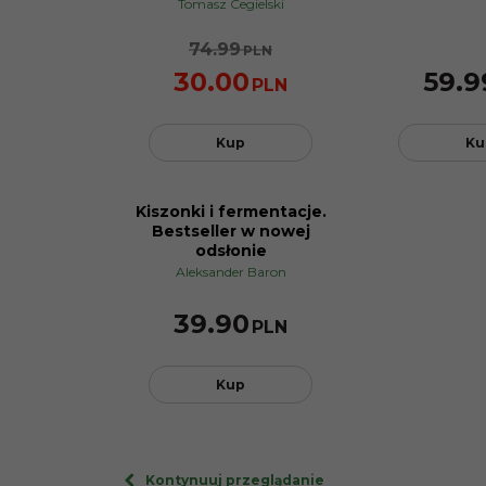
Tomasz Cegielski
74.99
PLN
30.00
59.9
PLN
Kup
Ku
Kiszonki i fermentacje.
Bestseller w nowej
odsłonie
Aleksander Baron
39.90
PLN
Kup
Kontynuuj przeglądanie