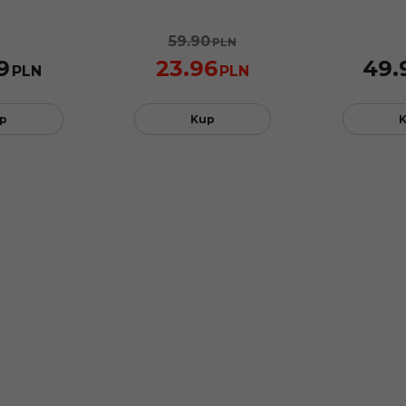
59.90
PLN
9
23.96
49.
PLN
PLN
p
Kup