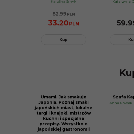
Karolina Smyk
Katarzyna 
82.99
PLN
33.20
59.9
PLN
Kup
Ku
Kup
Umami. Jak smakuje
Szafa Ka
PROMOCJA
Japonia. Poznaj smaki
Anna Nowak-
japońskich miast, lokalne
targi i knajpki, mistrzów
kuchni i specjalne
przepisy. Wszystko o
japońskiej gastronomii