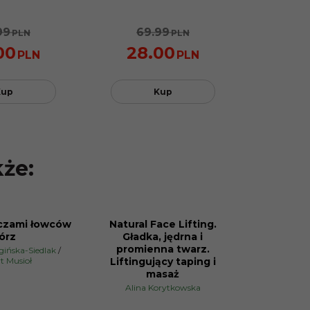
99
69.99
PLN
PLN
00
28.00
PLN
PLN
Kup
Kup
kże:
czami łowców
Natural Face Lifting.
PROMOCJA
órz
Gładka, jędrna i
promienna twarz.
ińska-Siedlak
/
t Musioł
Liftingujący taping i
masaż
Alina Korytkowska