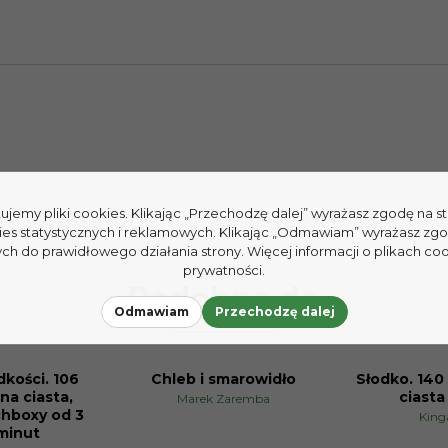
tujemy pliki cookies. Klikając „Przechodzę dalej” wyrażasz zgodę na 
ies statystycznych i reklamowych. Klikając „Odmawiam” wyrażasz zg
h do prawidłowego działania strony. Więcej informacji o plikach coo
prywatności.
Podobne do
Odmawiam
Przechodzę dalej
dkości. 106
Chleb i smarowidło
Słodko. 140
PROMOCJA
PROMOCJA
na ciasta,
ciasta
Marek Zaremba
chboxy od 3
King
minut