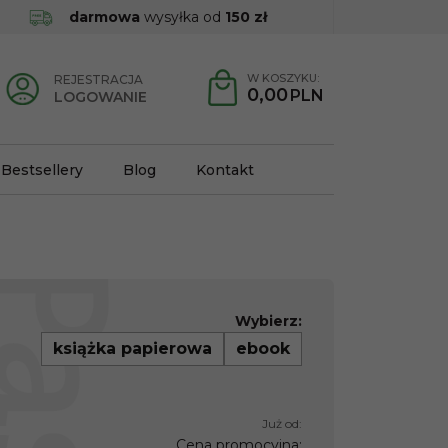
darmowa
wysyłka od
150 zł
W KOSZYKU:
REJESTRACJA
0,00
PLN
LOGOWANIE
Bestsellery
Blog
Kontakt
Wybierz:
książka papierowa
ebook
Już od:
Cena promocyjna
: