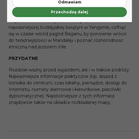
Odmawiam
WYCIECZKA
Przechodzę dalej
Aby zrozumieć Birmę, warto odbyć podróż do
najważniejszej buddyjskiej świątyni w Yangonie, cofnąć
się w czasie wśród pagód Baganu, by ponownie wrócić
do teraźniejszości w Mandalay i poznać różnorodność
etniczną nad jeziorem Inle.
PRZYDATNE
Rozdział ważny przed wyjazdem, ale i w trakcie podróży.
Najważniejsze informacje praktyczne (np. dojazd z
lotniska do centrum, czas lokalny, pieniądze, dostęp do
Internetu, numery alarmowe i kierunkowe, placówki
dyplomatyczne). Najistotniejsze z tych informacji
znajdziecie także na okładce rozkładanej mapy.