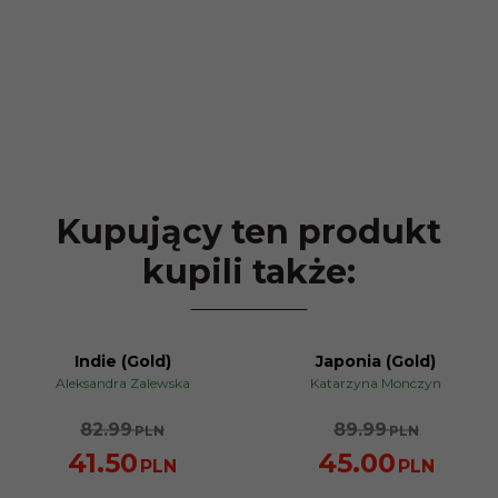
Kupujący ten produkt
kupili także:
Indie (Gold)
Japonia (Gold)
PROMOCJA
PROMOCJA
Aleksandra Zalewska
Katarzyna Monczyn
82.99
89.99
PLN
PLN
41.50
45.00
PLN
PLN