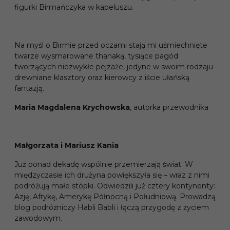
figurki Birmańczyka w kapeluszu.
Na myśl o Birmie przed oczami stają mi uśmiechnięte
twarze wysmarowane thanaką, tysiące pagód
tworzących niezwykłe pejzaże, jedyne w swoim rodzaju
drewniane klasztory oraz kierowcy z iście ułańską
fantazją.
Maria Magdalena Krychowska
, autorka przewodnika
Małgorzata i Mariusz Kania
Już ponad dekadę wspólnie przemierzają świat. W
międzyczasie ich drużyna powiększyła się – wraz z nimi
podróżują małe stópki. Odwiedzili już cztery kontynenty:
Azję, Afrykę, Amerykę Północną i Południową. Prowadzą
blog podróżniczy Habli Babli i łączą przygodę z życiem
zawodowym.