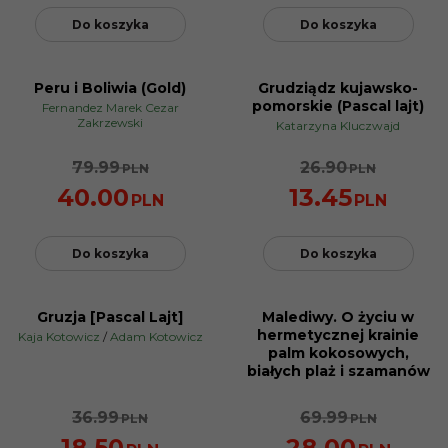
Do koszyka
Do koszyka
Peru i Boliwia (Gold)
Grudziądz kujawsko-
PROMOCJA
PROMOCJA
pomorskie (Pascal lajt)
Fernandez Marek Cezar
Zakrzewski
Katarzyna Kluczwajd
79.99
26.90
PLN
PLN
40.00
13.45
PLN
PLN
Do koszyka
Do koszyka
Gruzja [Pascal Lajt]
Malediwy. O życiu w
PROMOCJA
PROMOCJA
hermetycznej krainie
Kaja Kotowicz
/
Adam Kotowicz
palm kokosowych,
białych plaż i szamanów
36.99
69.99
PLN
PLN
18.50
28.00