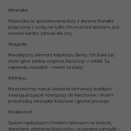
#thanaka
Maseczka ze sproszkowanej kory z drewna thanaka
połączonej z wodą nie tylko chroni przed słońcem, jest
również bardzo zdrowa dla cery.
#pagoda
Nieodłączny element krajobrazu Birmy. Ich białe lub
złote iglice zdobią wzgórza, błyszcząc z oddali. Są
naprawdę wszędzie – nawet na plaży!
#shinbyu
Na przełomie marca i kwietnia birmańscy buddyści
świętują przyjęcie nowicjuszy do klasztorów. Ulicami
przechodzą niezwykle kolorowe i głośne procesje.
#teakwood
Spacer najdłuższym mostem tekowym na świecie,
drewniane zdobienia klasztorów i oryginalne pamiątki –