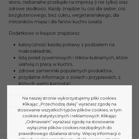
słono, niebanalne przekąski na imprezę (i nie tylko) oraz
zdrowe słodkości. Każdy znajdzie tu coś dla siebie: coś
bezglutenowego, bez cukru, wegetariańskiego, dla
miłośników mięsa i dla fanów kuchni świata.
Dodatkowo w książce znajdziesz:
kaloryczność każdej potrawy z podziałem na
makroskładniki,
listę porad żywieniowych i trików kulinarnych, które
ułatwią ci pracę w kuchni,
zdrowe zamienniki popularnych produktów,
przydatne informacje o ziołach i przyprawach, z
których warto korzystać.
124 kwadransowe przepisy.
Na naszej stronie wykorzystujemy pliki cookies.
Klikając „Przechodzę dalej” wyrażasz zgodę na
31 godzin pysznej zabawy.
stosowanie wszystkich typów plików cookies, w tym
cookies statystycznych i reklamowych. Klikając
„Odmawiam” wyrażasz zgodę na stosowanie
wyłącznie plików cookies niezbędnych do
prawidłowego działania strony. Więcej informacji o