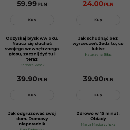
59.99
24.00
PLN
PLN
Kup
Kup
Odzyskaj błysk ww oku.
Jak schudnąć bez
Naucz się słuchać
wyrzeczeń. Jedz to, co
swojego wewnętrznego
lubisz
głosu, zacznij żyć tu i
Katarzyna Biłas
teraz
Barbara Pasek
39.90
39.90
PLN
PLN
Kup
Kup
Jak odgruzować swój
Zdrowo w 15 minut.
PROMOCJA
dom. Domowy
Obiady
nieporadnik
Marta Maciurzyńska
Ewa Święcicka