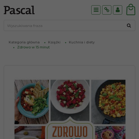
Menu
Info
Panel
Kategoria główna
Książki
Kuchnia i diety
Zdrowo w 15 minut