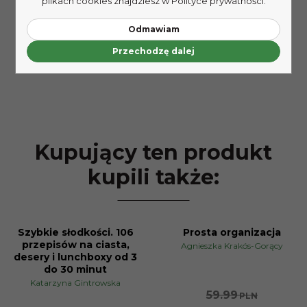
plikach cookies znajdziesz w Polityce prywatności.
Odmawiam
Przechodzę dalej
Kupujący ten produkt
kupili także:
Szybkie słodkości. 106
Prosta organizacja
PROMOCJA
przepisów na ciasta,
Agnieszka Krakós-Gorący
desery i lunchboxy od 3
do 30 minut
Katarzyna Gintrowska
59.99
PLN