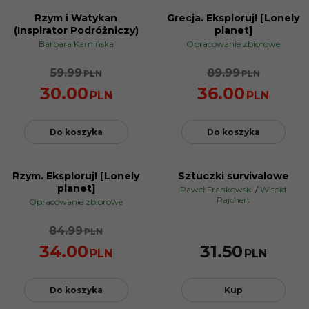
Rzym i Watykan
Grecja. Eksploruj! [Lonely
PROMOCJA
PROMOCJA
(Inspirator Podróżniczy)
planet]
Barbara Kamińska
Opracowanie zbiorowe
59.99
89.99
PLN
PLN
30.00
36.00
PLN
PLN
Do koszyka
Do koszyka
Rzym. Eksploruj! [Lonely
Sztuczki survivalowe
PROMOCJA
planet]
Paweł Frankowski
/
Witold
Rajchert
Opracowanie zbiorowe
84.99
PLN
34.00
31.50
PLN
PLN
Do koszyka
Kup