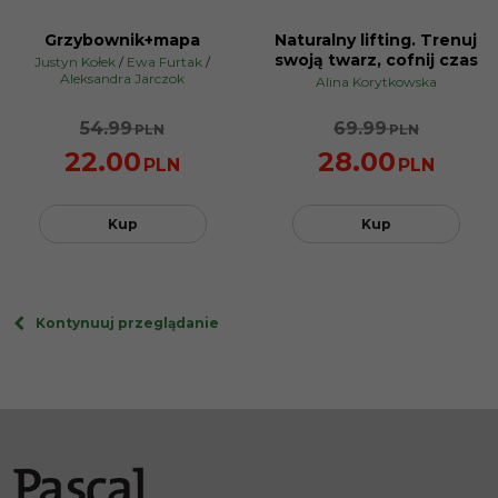
Grzybownik+mapa
Naturalny lifting. Trenuj
PROMOCJA
PROMOCJA
swoją twarz, cofnij czas
Justyn Kołek
/
Ewa Furtak
/
Aleksandra Jarczok
Alina Korytkowska
54.99
69.99
PLN
PLN
22.00
28.00
PLN
PLN
Kup
Kup
Kontynuuj przeglądanie