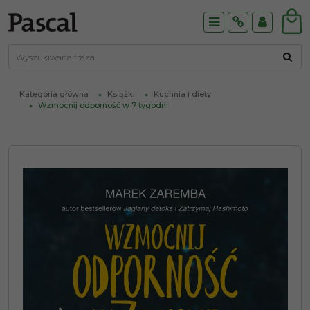
Menu
Info
Panel
Kategoria główna
Książki
Kuchnia i diety
Wzmocnij odporność w 7 tygodni