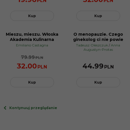
PLN
PLN
Kup
Kup
Mieszu, mieszu. Włoska
O menopauzie. Czego
PROMOCJA
BESTSELLER
Akademia Kulinarna
ginekolog ci nie powie
Emiliano Castagna
Tadeusz Oleszczuk
/
Anna
Augustyn-Protas
79.99
PLN
32.00
44.99
PLN
PLN
Kup
Kup
Kontynuuj przeglądanie