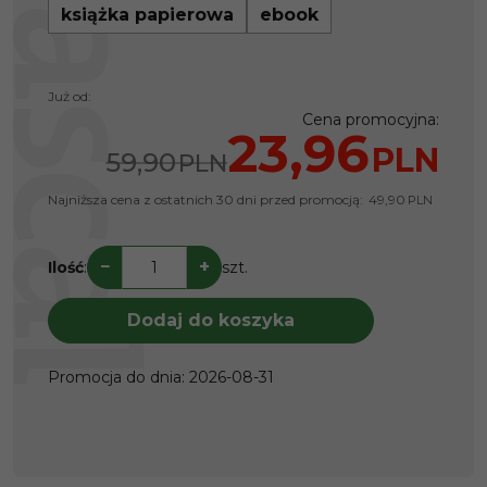
książka papierowa
ebook
Już od:
Cena promocyjna
:
23,96
PLN
59,90
PLN
Najniższa cena z ostatnich 30 dni przed promocją:
49,90
PLN
−
+
Ilość
:
szt.
Dodaj do koszyka
Promocja do dnia
:
2026-08-31