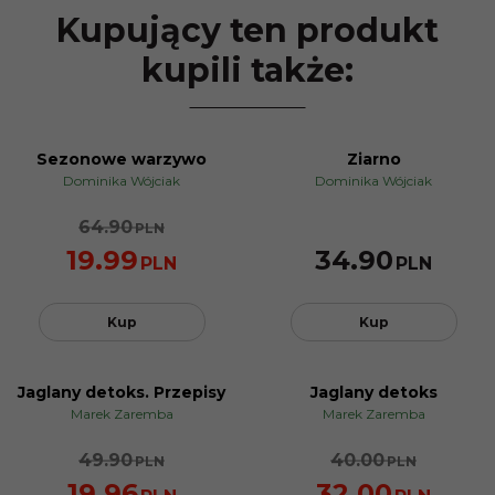
Kupujący ten produkt
kupili także:
Sezonowe warzywo
Ziarno
PROMOCJA
Dominika Wójciak
Dominika Wójciak
64.90
PLN
19.99
34.90
PLN
PLN
Kup
Kup
Jaglany detoks. Przepisy
Jaglany detoks
PROMOCJA
PROMOCJA
Marek Zaremba
Marek Zaremba
49.90
40.00
PLN
PLN
19.96
32.00