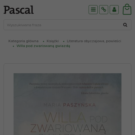
Menu
Info
Panel
Kategoria główna
Książki
Literatura obyczajowa, powieści
Willa pod zwariowaną gwiazdą