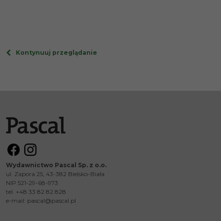
Kontynuuj przeglądanie
Wydawnictwo Pascal Sp. z o.o.
ul. Zapora 25, 43-382 Bielsko-Biała
NIP 521-29-68-973
tel. +48 33 82 82 828
e-mail:
pascal@pascal.pl