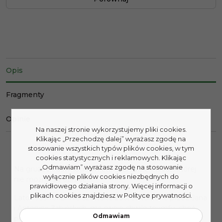
Opis
Fragmenty
Opinie
Na naszej stronie wykorzystujemy pliki cookies.
Klikając „Przechodzę dalej” wyrażasz zgodę na
stosowanie wszystkich typów plików cookies, w tym
cookies statystycznych i reklamowych. Klikając
„Odmawiam” wyrażasz zgodę na stosowanie
Na gruzach dawnego świata zdarza się miłość, której
wyłącznie plików cookies niezbędnych do
nie można się oprzeć...
prawidłowego działania strony. Więcej informacji o
plikach cookies znajdziesz w Polityce prywatności.
Lato 1939 roku. Warszawskie zoo, stworzone przez Jana
i Antoninę Żabińskich, ma swoje chwile triumfu, choć
Odmawiam
podskórnie czuć w nim niepokój związany z