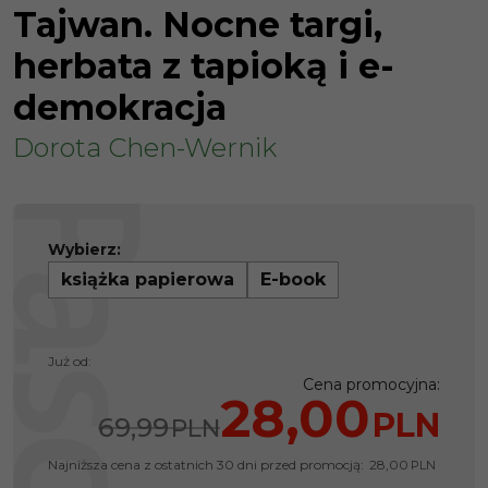
Tajwan. Nocne targi,
herbata z tapioką i e-
demokracja
Dorota Chen-Wernik
Wybierz:
książka papierowa
E-book
Już od:
Cena promocyjna
:
28,00
PLN
69,99
PLN
Najniższa cena z ostatnich 30 dni przed promocją:
28,00
PLN