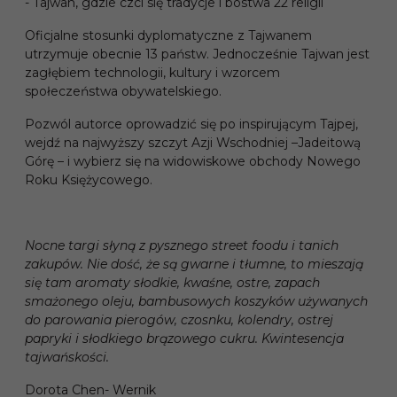
- Tajwan, gdzie czci się tradycje i bóstwa 22 religii
Oficjalne stosunki dyplomatyczne z Tajwanem
utrzymuje obecnie 13 państw. Jednocześnie Tajwan jest
zagłębiem technologii, kultury i wzorcem
społeczeństwa obywatelskiego.
Pozwól autorce oprowadzić się po inspirującym Tajpej,
wejdź na najwyższy szczyt Azji Wschodniej –Jadeitową
Górę – i wybierz się na widowiskowe obchody Nowego
Roku Księżycowego.
Nocne targi słyną z pysznego street foodu i tanich
zakupów. Nie dość, że są gwarne i tłumne, to mieszają
się tam aromaty słodkie, kwaśne, ostre, zapach
smażonego oleju, bambusowych koszyków używanych
do parowania pierogów, czosnku, kolendry, ostrej
papryki i słodkiego brązowego cukru. Kwintesencja
tajwańskości.
Dorota Chen- Wernik