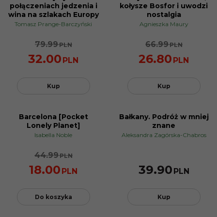
połączeniach jedzenia i
kołysze Bosfor i uwodzi
wina na szlakach Europy
nostalgia
Tomasz Prange-Barczyński
Agnieszka Maury
79.99
66.99
PLN
PLN
32.00
26.80
PLN
PLN
Kup
Kup
Barcelona [Pocket
Bałkany. Podróż w mniej
PROMOCJA
Lonely Planet]
znane
Isabella Noble
Aleksandra Zagórska-Chabros
44.99
PLN
18.00
39.90
PLN
PLN
Do koszyka
Kup