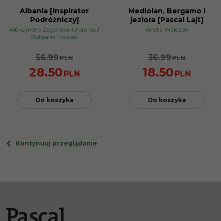
Albania [Inspirator
Mediolan, Bergamo i
PROMOCJA
PROMOCJA
Podróżniczy]
jeziora [Pascal Lajt]
Aleksandra Zagórska-Chabros
/
Aneta Walczak
Roksana Nowak
56.99
36.99
PLN
PLN
28.50
18.50
PLN
PLN
Do koszyka
Do koszyka
Kontynuuj przeglądanie