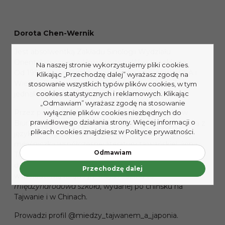
Dorota Chen-Wernik
Jest absolwentką Zakładu Sinologii Wydziału
Orientalistycznego Uniwersytetu Warszawskiego.
Na naszej stronie wykorzystujemy pliki cookies.
Od 1996 roku mieszka poza Polską, najpierw w USA i
Klikając „Przechodzę dalej” wyrażasz zgodę na
Wielkiej Brytanii, a od 2002 roku na Tajwanie. Zimy
stosowanie wszystkich typów plików cookies, w tym
jednak od wielu lat spędza w zaśnieżonej Japonii.
cookies statystycznych i reklamowych. Klikając
„Odmawiam” wyrażasz zgodę na stosowanie
Przez ponad 10 lat pracowała jako konsultantka w
wyłącznie plików cookies niezbędnych do
prawidłowego działania strony. Więcej informacji o
Biurze Edukacji Urzędu Miasta Tajpej. Jest tłumaczką z
plikach cookies znajdziesz w Polityce prywatności.
języków angielskiego i chińskiego. Prywatnie jest
miłośniczką współczesnej literatury tajwańskiej, żoną
Odmawiam
Tajwańczyka i mamą trójki wielojęzycznych dzieci:
dorosłych już Zosi i Jasia oraz młodszej Ani. Jest
Przechodzę dalej
współautorką książki pt.
Moja rodzina to
międzynarodowa szkoła
, wydanej po chińsku na
Tajwanie i w Chinach.
Prowadzi profil @miedzy_tajwanem_a_japonia.